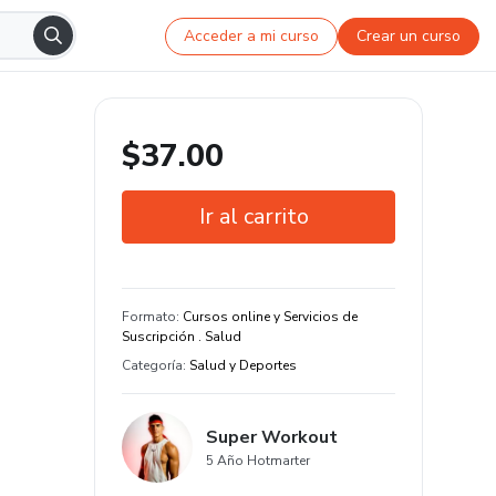
Acceder a mi curso
Crear un curso
$37.00
Ir al carrito
Garantía de 7 días
Estudia a tu manera y en cualquier
Formato
:
Cursos online y Servicios de
dispositivo
Suscripción . Salud
Categoría
:
Salud y Deportes
Super Workout
5 Año Hotmarter