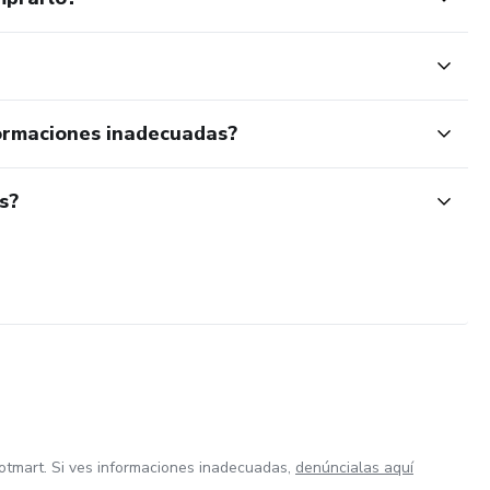
ormaciones inadecuadas?
s?
otmart. Si ves informaciones inadecuadas,
denúncialas aquí