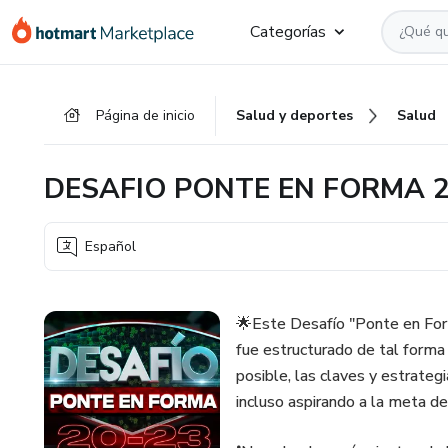
Ir
Ir
Ir
Categorías
al
a
al
contenido
la
pie
principal
página
de
Página de inicio
Salud y deportes
Salud
de
página
pago
DESAFIO PONTE EN FORMA 20
Español
🌟Este Desafío "Ponte en For
fue estructurado de tal forma
posible, las claves y estrateg
incluso aspirando a la meta de