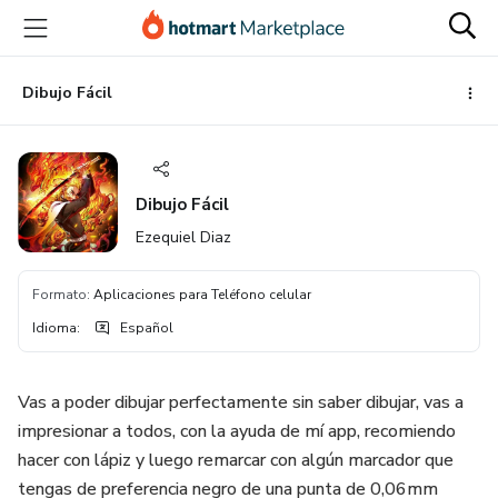
Ir
Ir
Ir
al
a
al
contenido
la
pie
principal
página
de
Dibujo Fácil
de
página
pago
Dibujo Fácil
Ezequiel Diaz
Formato
:
Aplicaciones para Teléfono celular
Idioma
:
Español
Vas a poder dibujar perfectamente sin saber dibujar, vas a
impresionar a todos, con la ayuda de mí app, recomiendo
hacer con lápiz y luego remarcar con algún marcador que
tengas de preferencia negro de una punta de 0,06mm