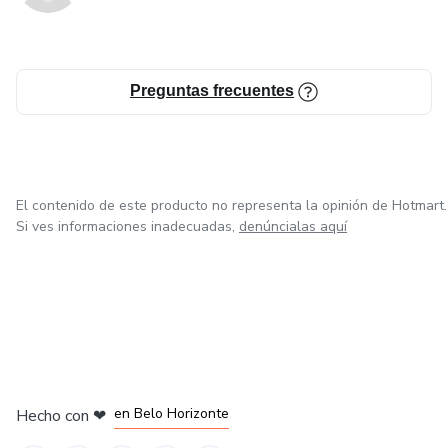
Preguntas frecuentes
El contenido de este producto no representa la opinión de Hotmart.
Si ves informaciones inadecuadas,
denúncialas aquí
en Ciudad de México
en Bogotá
en Amsterdam
en Madrid
en Belo Horizonte
Hecho con
❤