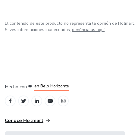
El contenido de este producto no representa la opinión de Hotmart.
Si ves informaciones inadecuadas,
denúncialas aquí
en Ciudad de México
en Bogotá
en Amsterdam
en Madrid
en Belo Horizonte
Hecho con
❤
Conoce Hotmart