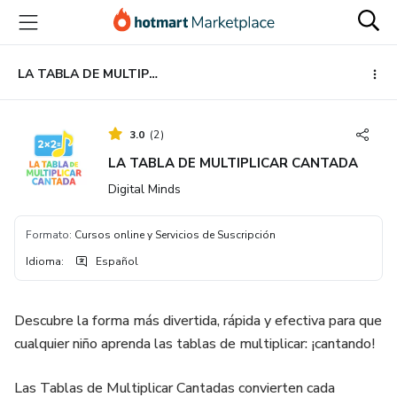
Ir
Ir
Ir
al
a
al
contenido
la
pie
principal
página
de
LA TABLA DE MULTIPLICAR CANTADA
de
página
pago
3.0
(
2
)
LA TABLA DE MULTIPLICAR CANTADA
Digital Minds
Formato
:
Cursos online y Servicios de Suscripción
Idioma
:
Español
Descubre la forma más divertida, rápida y efectiva para que
cualquier niño aprenda las tablas de multiplicar: ¡cantando!
Las Tablas de Multiplicar Cantadas convierten cada