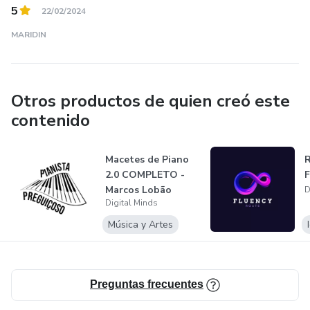
5
22/02/2024
MARIDIN
Otros productos de quien creó este
contenido
Macetes de Piano
R
2.0 COMPLETO -
F
Marcos Lobão
D
Digital Minds
Música y Artes
Preguntas frecuentes