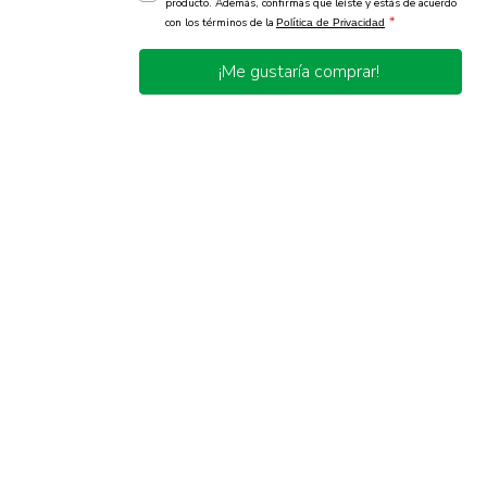
producto. Además, confirmas que leíste y estás de acuerdo
*
con los términos de la
Política de Privacidad
¡Me gustaría comprar!