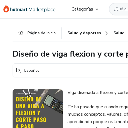
Ir
Ir
Ir
Categorías
al
a
al
contenido
la
pie
principal
página
de
Página de inicio
Salud y deportes
Salud
de
página
pago
Diseño de viga flexion y corte
Español
Viga diseñada a flexion y cort
Te ha pasado que cuando requi
muchos conceptos, valores, cif
aprendiendo porque realmente