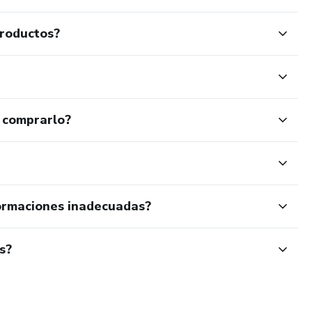
productos?
 comprarlo?
ormaciones inadecuadas?
s?