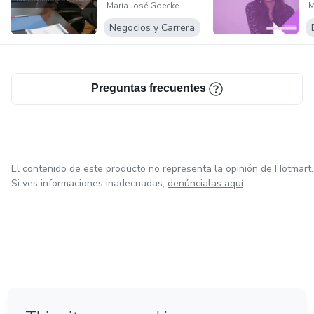
María José Goecke
M
Negocios y Carrera
Preguntas frecuentes
El contenido de este producto no representa la opinión de Hotmart.
Si ves informaciones inadecuadas,
denúncialas aquí
en Bogotá
en Amsterdam
en Madrid