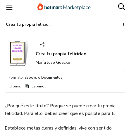
Ir
Ir
Ir
al
a
al
contenido
la
pie
principal
página
de
Crea tu propia felicidad
de
página
pago
Crea tu propia felicidad
María José Goecke
Formato
:
eBooks o Documentos
Idioma
:
Español
¿Por qué este título? Porque se puede crear tu propia
felicidad. Para ello, debes creer que es posible para ti.
Establece metas claras y definidas, vive con sentido,