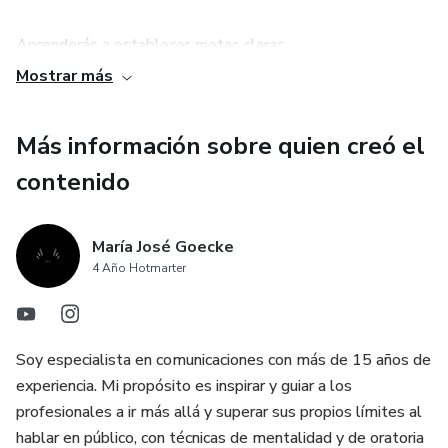
Aprenderás a establecer metas claras.
Mostrar más
Sabrás cómo empoderarte.
Más información sobre quien creó el
Podrás vivir en equilibrio, con sentido, foco y propósito.
contenido
María José Goecke
4 Año Hotmarter
Soy especialista en comunicaciones con más de 15 años de
experiencia. Mi propósito es inspirar y guiar a los
profesionales a ir más allá y superar sus propios límites al
hablar en público, con técnicas de mentalidad y de oratoria