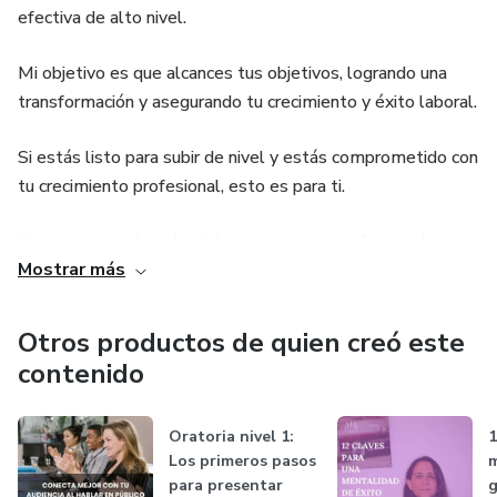
efectiva de alto nivel.
Mi objetivo es que alcances tus objetivos, logrando una
transformación y asegurando tu crecimiento y éxito laboral.
Si estás listo para subir de nivel y estás comprometido con
tu crecimiento profesional, esto es para ti.
Y si quieres ir aún más allá y lograr una transformación
Mostrar más
profunda, ingresa a Desarrolla tu Blablá
https://beacons.ai/majo.goecke
Otros productos de quien creó este
contenido
Oratoria nivel 1:
1
Los primeros pasos
m
para presentar