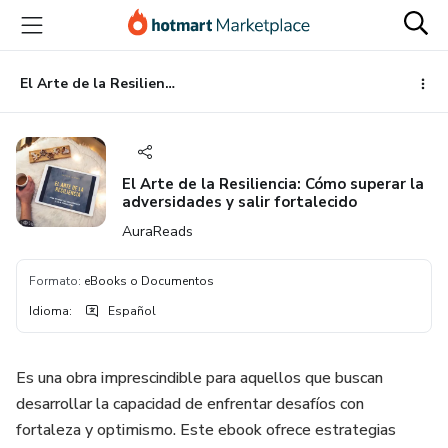
Ir
Ir
Ir
al
a
al
contenido
la
pie
principal
página
de
El Arte de la Resiliencia: Cómo superar la adversidades y salir fortalecido
de
página
pago
El Arte de la Resiliencia: Cómo superar la
adversidades y salir fortalecido
AuraReads
Formato
:
eBooks o Documentos
Idioma
:
Español
Es una obra imprescindible para aquellos que buscan
desarrollar la capacidad de enfrentar desafíos con
fortaleza y optimismo. Este ebook ofrece estrategias