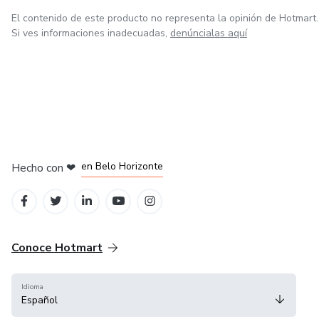
El contenido de este producto no representa la opinión de Hotmart.
Si ves informaciones inadecuadas,
denúncialas aquí
en Ciudad de México
en Bogotá
en Amsterdam
en Madrid
en Belo Horizonte
Hecho con
❤
Conoce Hotmart
Idioma
Español