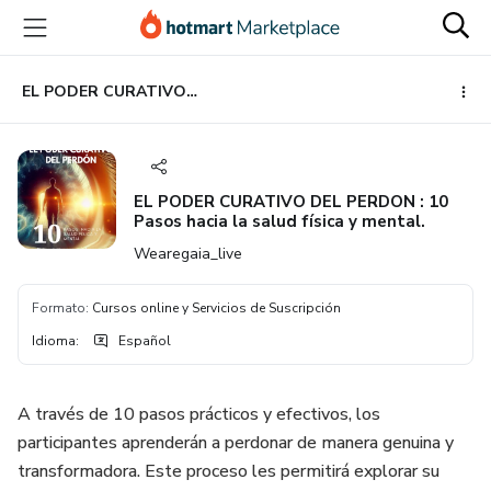
Ir
Ir
Ir
al
a
al
contenido
la
pie
principal
página
de
EL PODER CURATIVO DEL PERDON : 10 Pasos hacia la salud física y mental.
de
página
pago
EL PODER CURATIVO DEL PERDON : 10
Pasos hacia la salud física y mental.
Wearegaia_live
Formato
:
Cursos online y Servicios de Suscripción
Idioma
:
Español
A través de 10 pasos prácticos y efectivos, los
participantes aprenderán a perdonar de manera genuina y
transformadora. Este proceso les permitirá explorar su