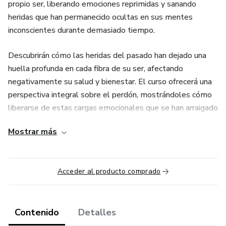
propio ser, liberando emociones reprimidas y sanando
heridas que han permanecido ocultas en sus mentes
inconscientes durante demasiado tiempo.
Descubrirán cómo las heridas del pasado han dejado una
huella profunda en cada fibra de su ser, afectando
negativamente su salud y bienestar. El curso ofrecerá una
perspectiva integral sobre el perdón, mostrándoles cómo
liberarse de estas cargas emocionales que se han arraigado
en lo más profundo de su ser.
Mostrar más
Al liberarse de estas cargas emocionales, experimentarán
una profunda transformación interior que les llevará a
Acceder al producto comprado
recuperar su salud y bienestar. Es hora de liberarse del
pasado y empezar a vivir una vida plena y en armonía con
ellos mismos.
Contenido
Detalles