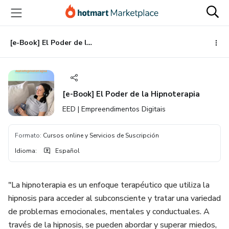
Ir
Ir
Ir
al
a
al
contenido
la
pie
principal
página
de
[e-Book] El Poder de la Hipnoterapia
de
página
pago
[e-Book] El Poder de la Hipnoterapia
EED | Empreendimentos Digitais
Formato
:
Cursos online y Servicios de Suscripción
Idioma
:
Español
"La hipnoterapia es un enfoque terapéutico que utiliza la
hipnosis para acceder al subconsciente y tratar una variedad
de problemas emocionales, mentales y conductuales. A
través de la hipnosis, se pueden abordar y superar miedos,