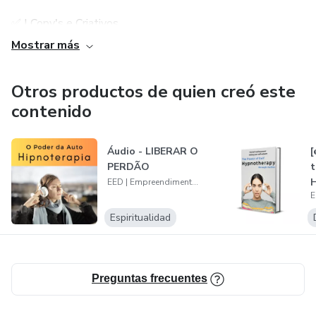
✅ | Copy's e Criativos
Mostrar más
.
Otros productos de quien creó este
✅ | Produção de PLR's
contenido
.
Áudio - LIBERAR O
[
✅ | Venda de PLR's
PERDÃO
t
EED | Empreendimentos Digitais
.
Espiritualidad
✅ | VSL's
.
Preguntas frecuentes
✅ | Infoprodutos