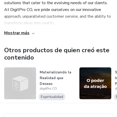
solutions that cater to the evolving needs of our clients.
At DigitPro CO, we pride ourselves on our innovative
approach, unparalleled customer service, and the ability to
transform ideas into reality. ...
Mostrar más
Otros productos de quien creó este
contenido
Materializando la
Realidad que
I
Deseas
P
digitPro CO.
d
Espiritualidad