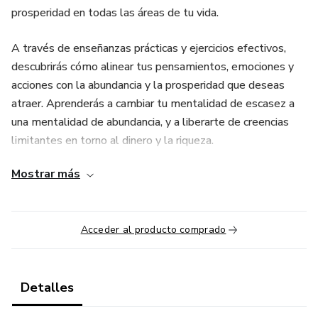
prosperidad en todas las áreas de tu vida.
A través de enseñanzas prácticas y ejercicios efectivos,
descubrirás cómo alinear tus pensamientos, emociones y
acciones con la abundancia y la prosperidad que deseas
atraer. Aprenderás a cambiar tu mentalidad de escasez a
una mentalidad de abundancia, y a liberarte de creencias
limitantes en torno al dinero y la riqueza.
Mostrar más
Con herramientas como la visualización creativa, las
afirmaciones positivas y las prácticas de gratitud,
desarrollarás una nueva relación con el dinero y crearás un
Acceder al producto comprado
flujo constante de oportunidades y prosperidad en tu vida.
Abriendo las Puertas de la Prosperidad te empoderará
para superar los obstáculos financieros y atraer la
Detalles
abundancia en todas sus formas. Descubrirás cómo crear un