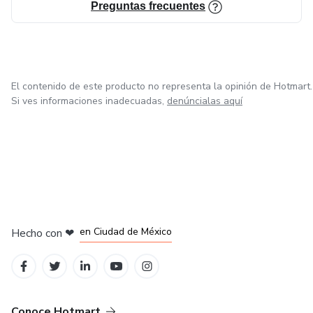
Preguntas frecuentes
El contenido de este producto no representa la opinión de Hotmart.
Si ves informaciones inadecuadas,
denúncialas aquí
en Bogotá
en Amsterdam
en Madrid
en Ciudad de México
Hecho con
❤
en Belo Horizonte
Conoce Hotmart