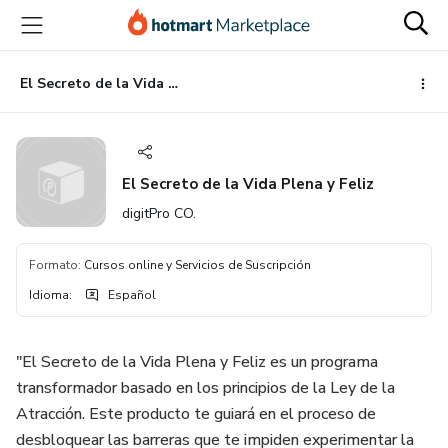
Ir
Ir
Ir
al
a
al
contenido
la
pie
principal
página
de
El Secreto de la Vida Plena y Feliz
de
página
pago
El Secreto de la Vida Plena y Feliz
digitPro CO.
Formato
:
Cursos online y Servicios de Suscripción
Idioma
:
Español
"El Secreto de la Vida Plena y Feliz es un programa
transformador basado en los principios de la Ley de la
Atracción. Este producto te guiará en el proceso de
desbloquear las barreras que te impiden experimentar la