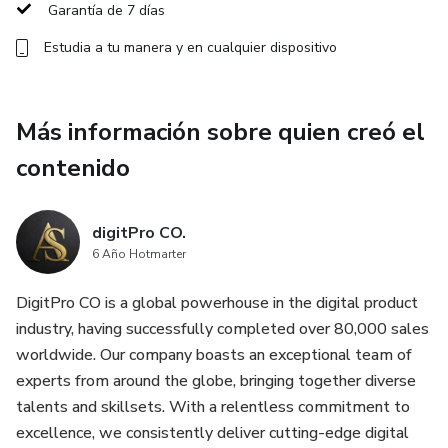
plan de acción efectivo para alcanzar tus metas financieras
Garantía de 7 días
y cómo aprovechar las sincronicidades y las oportunidades
Estudia a tu manera y en cualquier dispositivo
que se presenten en tu camino.
Prepárate para abrir las puertas a la prosperidad y a vivir
Más información sobre quien creó el
una vida llena de riqueza y bienestar. Con Abriendo las
Puertas de la Prosperidad, aprenderás a utilizar la Ley de
contenido
la Atracción a tu favor y a manifestar la vida próspera que
siempre has deseado. ¡Es hora de abrirte a la abundancia y
digitPro CO.
recibir todo lo bueno que el universo tiene reservado para
6 Año Hotmarter
ti!"
DigitPro CO is a global powerhouse in the digital product
industry, having successfully completed over 80,000 sales
worldwide. Our company boasts an exceptional team of
experts from around the globe, bringing together diverse
talents and skillsets. With a relentless commitment to
excellence, we consistently deliver cutting-edge digital