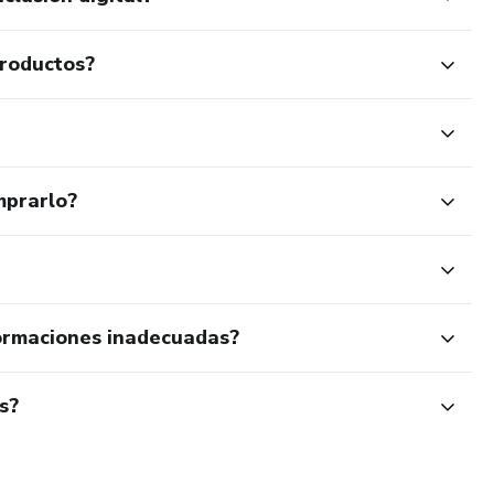
productos?
mprarlo?
ormaciones inadecuadas?
s?