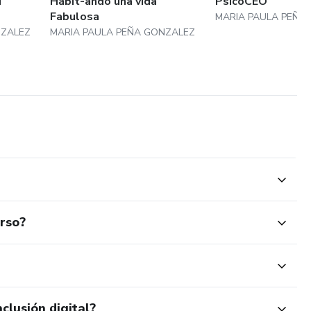
i
Hábit-ando una vida
PsicoCEO
Fabulosa
MARIA PAULA PEÑA
NZALEZ
MARIA PAULA PEÑA GONZALEZ
urso?
clusión digital?