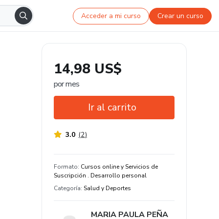
Acceder a mi curso
Crear un curso
14,98 US$
por mes
Ir al carrito
3.0
(
2
)
Garantía de 7 días
Estudia a tu manera y en cualquier
Formato
:
Cursos online y Servicios de
dispositivo
Suscripción . Desarrollo personal
Categoría
:
Salud y Deportes
+300 estudiantes
60% de evaluaciones positivas
MARIA PAULA PEÑA