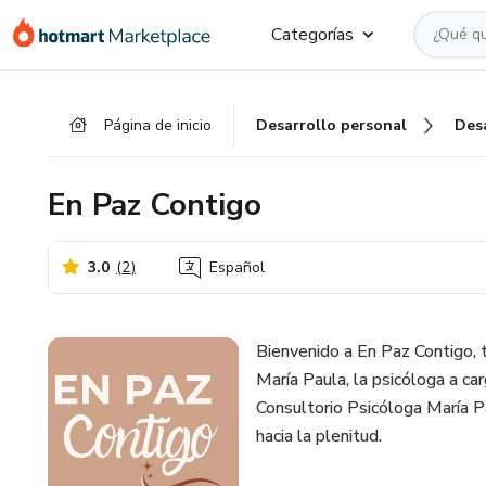
Ir
Ir
Ir
Categorías
al
a
al
contenido
la
pie
principal
página
de
Página de inicio
Desarrollo personal
Des
de
página
pago
En Paz Contigo
3.0
(
2
)
Español
Bienvenido a En Paz Contigo, 
María Paula, la psicóloga a ca
Consultorio Psicóloga María P
hacia la plenitud.