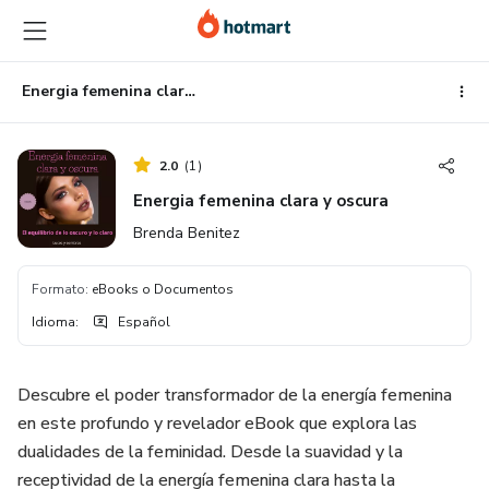
Ir
Ir
Ir
al
a
al
contenido
la
pie
principal
página
de
Energia femenina clara y oscura
de
página
pago
2.0
(
1
)
Energia femenina clara y oscura
Brenda Benitez
Formato
:
eBooks o Documentos
Idioma
:
Español
Descubre el poder transformador de la energía femenina
en este profundo y revelador eBook que explora las
dualidades de la feminidad. Desde la suavidad y la
receptividad de la energía femenina clara hasta la