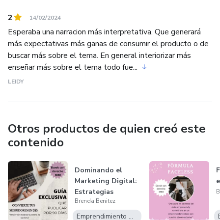
2
14/02/2024
Esperaba una narracion más interpretativa. Que generará
más expectativas más ganas de consumir el producto o de
buscar más sobre el tema. En general interiorizar más
enseñar más sobre el tema todo fue...
LEIDY
Otros productos de quien creó este
contenido
Dominando el
F
Marketing Digital:
e
Estrategias
B
Brenda Benitez
Efectivas para e...
Emprendimiento Digital