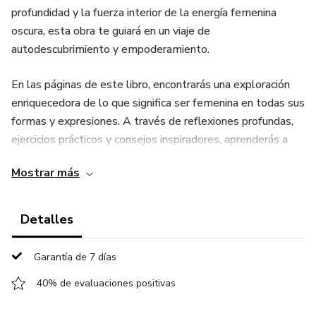
profundidad y la fuerza interior de la energía femenina
oscura, esta obra te guiará en un viaje de
autodescubrimiento y empoderamiento.
En las páginas de este libro, encontrarás una exploración
enriquecedora de lo que significa ser femenina en todas sus
formas y expresiones. A través de reflexiones profundas,
ejercicios prácticos y consejos inspiradores, aprenderás a
conectar con tu verdadera esencia femenina y a abrazar
Mostrar más
todas las facetas de tu ser con amor y aceptación. El
eBook comienza con una introducción a la energía femenina
y cómo esta puede influir en nuestras vidas de maneras
Detalles
profundas y significativas. Desde ahí, nos sumergimos en la
exploración de la energía femenina clara, descubriendo
Garantía de 7 días
cómo esta se manifiesta en cualidades como la suavidad,
40% de evaluaciones positivas
la receptividad y la creatividad. A través de ejercicios
prácticos y ejemplos inspiradores, aprenderás a cultivar una