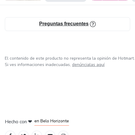
Preguntas frecuentes
El contenido de este producto no representa la opinión de Hotmart.
Si ves informaciones inadecuadas,
denúncialas aquí
en Ciudad de México
en Bogotá
en Amsterdam
en Madrid
en Belo Horizonte
Hecho con
❤