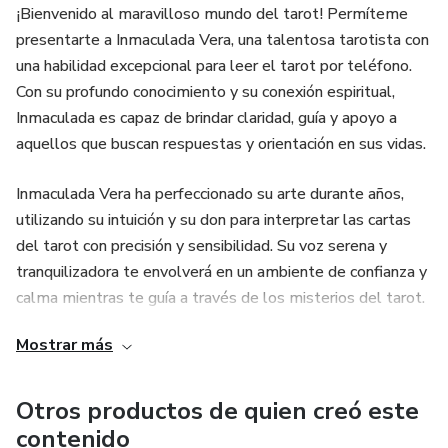
asombrando al mundo. Sus habilidades han dejado una
¡Bienvenido al maravilloso mundo del tarot! Permíteme
huella imborrable en la humanidad.
presentarte a Inmaculada Vera, una talentosa tarotista con
una habilidad excepcional para leer el tarot por teléfono.
🌠 La Ciencia Detrás de la Videncia 🌠
Con su profundo conocimiento y su conexión espiritual,
Inmaculada es capaz de brindar claridad, guía y apoyo a
La ciencia ha tratado de comprender la videncia a lo largo
aquellos que buscan respuestas y orientación en sus vidas.
de los años. Algunos argumentan que se basa en la
intuición y la percepción subconsciente, mientras que otros
Inmaculada Vera ha perfeccionado su arte durante años,
creen en la conexión con energías cósmicas.
utilizando su intuición y su don para interpretar las cartas
del tarot con precisión y sensibilidad. Su voz serena y
La Experiencia Personal 👁️
tranquilizadora te envolverá en un ambiente de confianza y
calma mientras te guía a través de los misterios del tarot.
Muchas personas han tenido experiencias personales con
videntes que les han dejado sin palabras. ¿Has tenido
Mostrar más
Al marcar el número +52 55 84 21 13 51, te adentrarás
alguna vez una lectura de tarot que te haya impactado
en una experiencia única y enriquecedora. Inmaculada te
profundamente?
recibirá con una energía acogedora y una disposición
Otros productos de quien creó este
amable, escuchando atentamente tus inquietudes y
La Importancia de la Elección Correcta 🔮
contenido