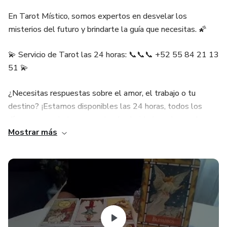
En Tarot Místico, somos expertos en desvelar los
misterios del futuro y brindarte la guía que necesitas. 🌠
💫 Servicio de Tarot las 24 horas: 📞📞📞 +52 55 84 21 13
51 💫
¿Necesitas respuestas sobre el amor, el trabajo o tu
destino? ¡Estamos disponibles las 24 horas, todos los
días, para ayudarte a encontrar la claridad que buscas!
Mostrar más
Llámanos ahora mismo al 📞📞📞 +52 55 84 21 13 51 y
comienza tu viaje hacia el conocimiento oculto.
Descubre lo que los astros tienen reservado para ti,
¡nuestros videntes te esperan!
🌌 Encuentra la Respuesta en el Universo 🌌