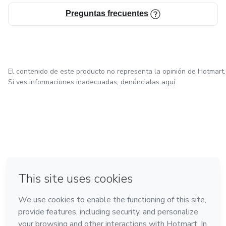
Preguntas frecuentes
El contenido de este producto no representa la opinión de Hotmart.
Si ves informaciones inadecuadas,
denúncialas aquí
en Bogotá
en Amsterdam
en Madrid
en Ciudad de México
Hecho con
❤
en Belo Horizonte