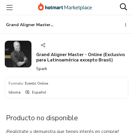
Ir
Ir
Ir
al
a
al
contenido
la
pie
principal
página
de
Grand Aligner Master - Online (Exclusivo para Latinoamérica excepto Brasil)
de
página
pago
Grand Aligner Master - Online (Exclusivo
para Latinoamérica excepto Brasil)
Spark
Formato
:
Evento Online
Idioma
:
Español
Producto no disponible
¡Regístrate y demuestra que tienes interés en comprar!