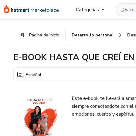
Ir
Ir
Ir
Categorías
al
a
al
contenido
la
pie
principal
página
de
Página de inicio
Desarrollo personal
Des
de
página
pago
E-BOOK HASTA QUE CREÍ EN
Español
Este e-book te llevará a amart
siempre conectándote con el a
emociones, cuerpo y espíritu).