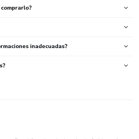
 comprarlo?
ormaciones inadecuadas?
s?