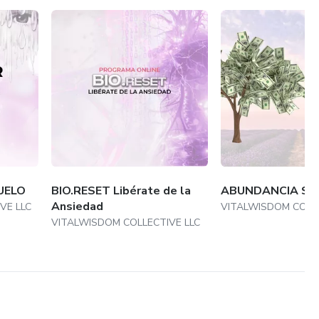
manera sencilla y rápida. ¡No pierdas esta oportunidad única
UELO
BIO.RESET Libérate de la
ABUNDANCIA SIN
Ansiedad
VE LLC
VITALWISDOM COLLE
VITALWISDOM COLLECTIVE LLC