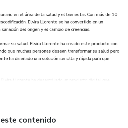
cionario en el área de la salud y el bienestar. Con más de 10
codificación, Elvira Llorente se ha convertido en un
a sanación del origen y el cambio de creencias.
rmar su salud, Elvira Llorente ha creado este producto con
iendo que muchas personas desean transformar su salud pero
rente ha diseñado una solución sencilla y rápida para que
lvira Llorente ha desarrollado un producto digital que
grar una transformación profunda en su salud. Ya sea
 limitantes o aplicando técnicas de biodescodificación, este
 puedan alcanzar su máximo potencial de bienestar.
 transformación de la salud y descubre cómo puedes superar
 este contenido
No dejes que el dinero sea un impedimento para tu bienestar,