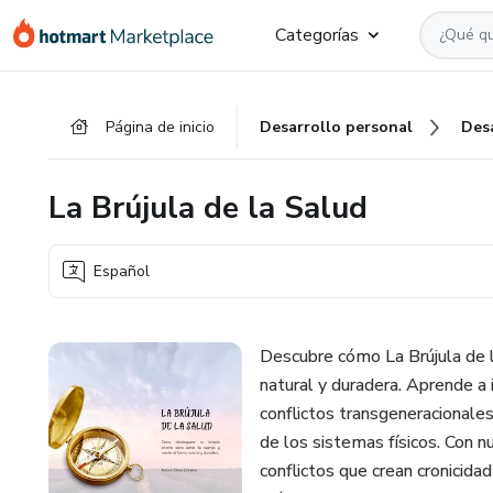
Ir
Ir
Ir
Categorías
al
a
al
contenido
la
pie
principal
página
de
Página de inicio
Desarrollo personal
Des
de
página
pago
La Brújula de la Salud
Español
Descubre cómo La Brújula de 
natural y duradera. Aprende a 
conflictos transgeneracionale
de los sistemas físicos. Con n
conflictos que crean cronicida