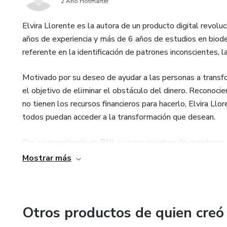
2 Año Hotmarter
Elvira Llorente es la autora de un producto digital revolu
años de experiencia y más de 6 años de estudios en biodes
referente en la identificación de patrones inconscientes, l
Motivado por su deseo de ayudar a las personas a transfo
el objetivo de eliminar el obstáculo del dinero. Reconoc
no tienen los recursos financieros para hacerlo, Elvira Llo
todos puedan acceder a la transformación que desean.
Con su experiencia en PNL y como mentora de mentores, E
brinda a las personas las herramientas necesarias para lo
Mostrar más
identificando patrones inconscientes, cambiando creencias
producto ofrece una guía completa para que las personas
Únete a Elvira Llorente en esta emocionante aventura de
Otros productos de quien creó
cualquier obstáculo y lograr una vida plena y saludable. 