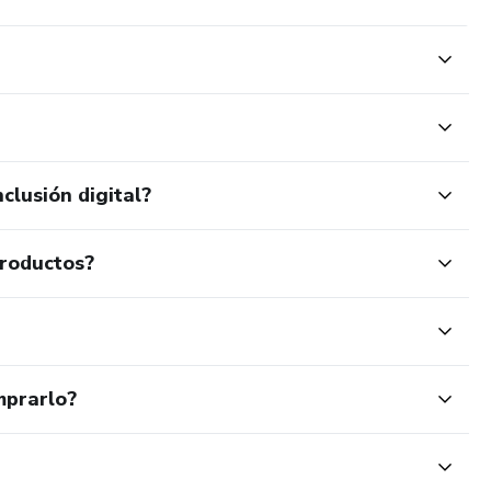
clusión digital?
productos?
mprarlo?