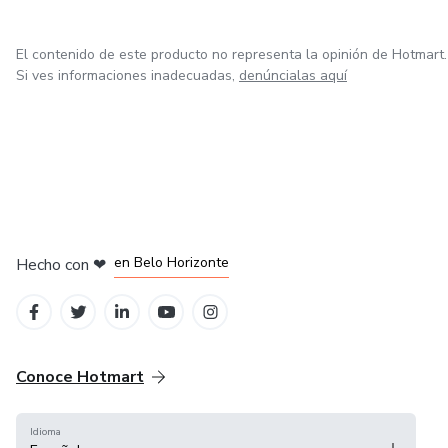
El contenido de este producto no representa la opinión de Hotmart.
Si ves informaciones inadecuadas,
denúncialas aquí
en Ciudad de México
en Bogotá
en Amsterdam
en Madrid
en Belo Horizonte
Hecho con
❤
Conoce Hotmart
Idioma