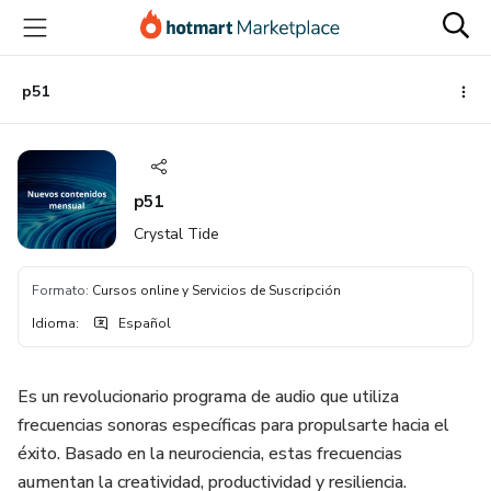
Ir
Ir
Ir
al
a
al
contenido
la
pie
principal
página
de
p51
de
página
pago
p51
Crystal Tide
Formato
:
Cursos online y Servicios de Suscripción
Idioma
:
Español
Es un revolucionario programa de audio que utiliza
frecuencias sonoras específicas para propulsarte hacia el
éxito. Basado en la neurociencia, estas frecuencias
aumentan la creatividad, productividad y resiliencia.