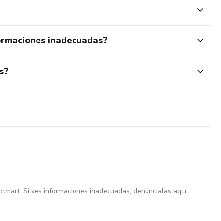
ormaciones inadecuadas?
s?
otmart. Si ves informaciones inadecuadas,
denúncialas aquí