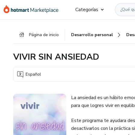
Ir
Ir
Ir
Categorías
al
a
al
contenido
la
pie
principal
página
de
Página de inicio
Desarrollo personal
Des
de
página
pago
VIVIR SIN ANSIEDAD
Español
La ansiedad es un hábito emo
para que logres vivir en equilibr
Este programa te ayudara desc
desactivarlos con la práctica