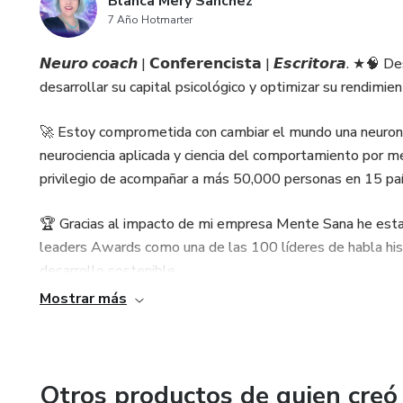
Blanca Mery Sanchez
7 Año Hotmarter
𝙉𝙚𝙪𝙧𝙤 𝙘𝙤𝙖𝙘𝙝 | 𝗖𝗼𝗻𝗳𝗲𝗿𝗲𝗻𝗰𝗶𝘀𝘁𝗮 | 𝙀𝙨𝙘𝙧𝙞𝙩𝙤
desarrollar su capital psicológico y optimizar su rendimie
🚀 Estoy comprometida con cambiar el mundo una neurona 
neurociencia aplicada y ciencia del comportamiento por m
privilegio de acompañar a más 50,000 personas en 15 paí
🏆 Gracias al impacto de mi empresa Mente Sana he est
leaders Awards como una de las 100 líderes de habla his
desarrollo sostenible.
Mostrar más
📘 Soy autora de los libros : Desbloquea tu modo creativo
enfocados (2 edición), El arte de pensar bien (5 edición) y
podido impactar a miles de personas.
Otros productos de quien creó