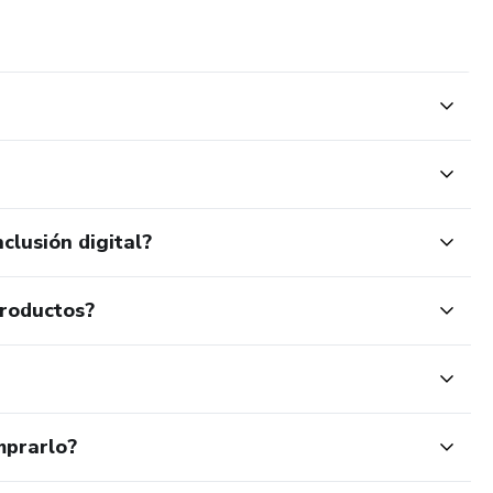
clusión digital?
productos?
mprarlo?