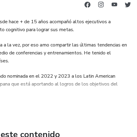
𝙧𝙖. ★🧠 Desde hace + de 15 años acompañó altos ejecutivos a
nto cognitivo para lograr sus metas.
a la vez, por eso amo compartir las últimas tendencias en
edio de conferencias y entrenamientos. He tenido el
ses.
ado nominada en el 2022 y 2023 a los Latin American
pana que está aportando al logros de los objetivos del
, Créelo Créalo, De ansiosos y agotados a tranquilos y
 Cerebro productivo (4 edición) a traves de los cuales he
 este contenido