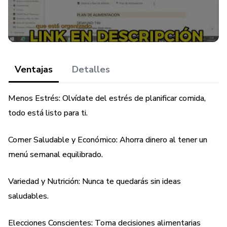
- Comer Saludable y Económico: Ahorra dinero al seguir un
menú semanal equilibrado.
- Variedad y Nutrición: Nunca te quedarás sin ideas
Ventajas
Detalles
saludables.
Menos Estrés: Olvídate del estrés de planificar comida,
- Elecciones Conscientes: Toma decisiones alimentarias
todo está listo para ti.
informadas.
- Equilibrio Nutricional: Aprende a equilibrar tus comidas
Comer Saludable y Económico: Ahorra dinero al tener un
durante tu jornada laboral.
menú semanal equilibrado.
- Hábitos Saludables: Crea un estilo de vida alimenticio
Variedad y Nutrición: Nunca te quedarás sin ideas
sostenible.
saludables.
- Ahorra Tiempo y Dinero: Planifica y compra de manera
Elecciones Conscientes: Toma decisiones alimentarias