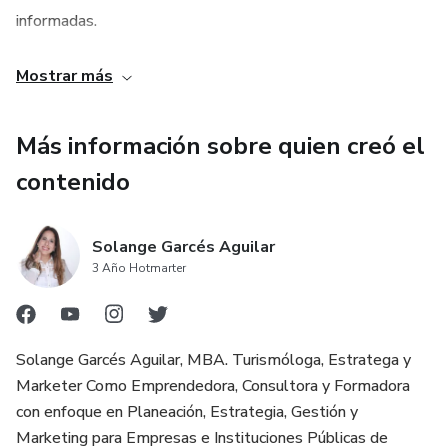
eficiente.
informadas.
- Creatividad Infinita: Innovación en tu menú y compras.
Equilibrio Nutricional: Aprende a equilibrar tus comidas en
Mostrar más
tu jornada laboral.
- Flexibilidad y Organización: Captura, programa y no
olvides nada.
Más información sobre quien creó el
Hábitos Saludables: Crear un estilo de vida alimenticio
contenido
Este desafío te ayudará a forjar hábitos saludables para
sostenible.
una vida más plena. ¡Únete ahora y da el primer paso hacia
tu bienestar!
Ahorra Tiempo y Dinero: Planifica y compra eficazmente.
Solange Garcés Aguilar
3 Año Hotmarter
Solange Garcés Aguilar, MBA. Turismóloga, Estratega y
Marketer Como Emprendedora, Consultora y Formadora
con enfoque en Planeación, Estrategia, Gestión y
Marketing para Empresas e Instituciones Públicas de