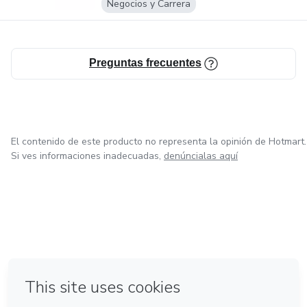
Negocios y Carrera
Preguntas frecuentes
El contenido de este producto no representa la opinión de Hotmart.
Si ves informaciones inadecuadas,
denúncialas aquí
en Bogotá
en Amsterdam
en Madrid
en Ciudad de México
Hecho con
❤
en Belo Horizonte