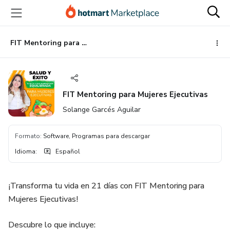
Ir
Ir
Ir
al
a
al
contenido
la
pie
principal
página
de
FIT Mentoring para Mujeres Ejecutivas
de
página
pago
FIT Mentoring para Mujeres Ejecutivas
Solange Garcés Aguilar
Formato
:
Software, Programas para descargar
Idioma
:
Español
¡Transforma tu vida en 21 días con FIT Mentoring para
Mujeres Ejecutivas!
Descubre lo que incluye: