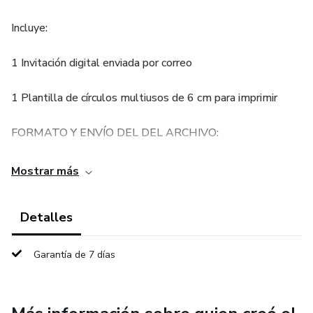
Incluye:
1 Invitación digital enviada por correo
1 Plantilla de círculos multiusos de 6 cm para imprimir
FORMATO Y ENVÍO DEL DEL ARCHIVO:
invitación en formato PDF, COREL O PSD.
Mostrar más
Una vez realizado y confirmado tu pago, llegará a tu correo
Detalles
electrónico un mail de confirmación de compra.
previamente me estaré comunicando contigo por medio de
Garantía de 7 días
Email o WhatsApp para el envió de la Invitación,
ES IMPORTANTE LLENAR TODOS LOS DATOS