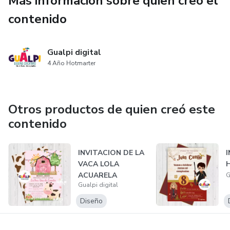
Más información sobre quien creó el
REQUERIDOS PARA EL ENVIO.
contenido
TIEMPO ESTIMADO DE ENTREGA PERSONALIZADO :
Gualpi digital
de 2 a 4 días hábiles (lunes a viernes).
4 Año Hotmarter
TÉRMINOS DE USO:
Otros productos de quien creó este
TODOS LOS PRODUCTOS AQUÍ MENCIONADOS SON
contenido
DIGITALES,
EL PRODUCTO NO SE ENVÍA IMPRESO.
INVITACION DE LA
VACA LOLA
ACUARELA
G
Gualpi digital
Diseño