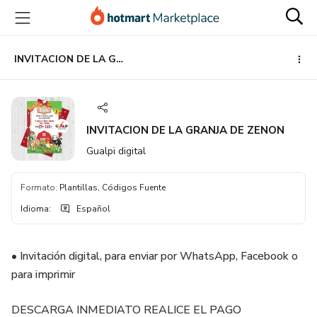
Ir
Ir
Ir
al
a
al
contenido
la
pie
principal
página
de
INVITACION DE LA GRANJA DE ZENON
de
página
pago
INVITACION DE LA GRANJA DE ZENON
Gualpi digital
Formato
:
Plantillas, Códigos Fuente
Idioma
:
Español
• Invitación digital, para enviar por WhatsApp, Facebook o
para imprimir
DESCARGA INMEDIATO REALICE EL PAGO