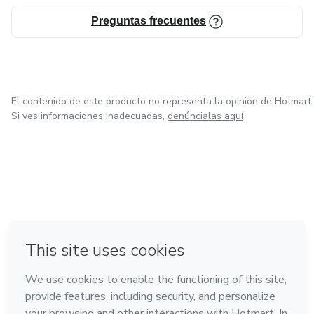
Preguntas frecuentes
El contenido de este producto no representa la opinión de Hotmart.
Si ves informaciones inadecuadas,
denúncialas aquí
en Bogotá
en Amsterdam
en Madrid
en Ciudad de México
Hecho con
❤
en Belo Horizonte