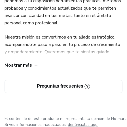
ponemos a tu disposición herramientas prácticas, métodos
probados y conocimientos actualizados que te permiten
avanzar con claridad en tus metas, tanto en el ámbito
personal como profesional.
Nuestra misión es convertirnos en tu aliado estratégico,
acompañándote paso a paso en tu proceso de crecimiento
y empoderamiento. Queremos que te sientas guiado,
motivado y respaldado en cada etapa de tu camino.
Mostrar más
Sabemos que cuando una persona se educa, se transforma,
y cuando se transforma, impacta positivamente su entorno.
Preguntas frecuentes
En Éxito y Crecimiento fomentamos una comunidad de
personas visionarias que eligen construir un futuro
diferente, lleno de propósito, logros y realización. Únete
hoy y comienza a diseñar la vida de éxito que siempre has
imaginado, con enfoque, inspiración y acompañamiento real.
El contenido de este producto no representa la opinión de Hotmart.
Si ves informaciones inadecuadas,
denúncialas aquí