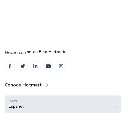
en Ciudad de México
en Bogotá
en Amsterdam
en Madrid
en Belo Horizonte
Hecho con
❤
Conoce Hotmart
Idioma
Español