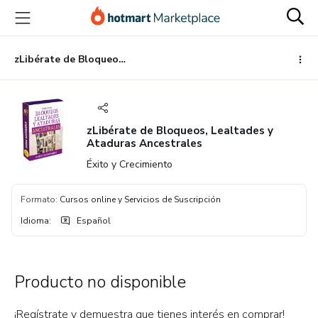
Ir
Ir
Ir
al
a
al
contenido
la
pie
principal
página
de
zLibérate de Bloqueos, Lealtades y Ataduras Ancestrales
de
página
pago
zLibérate de Bloqueos, Lealtades y
Ataduras Ancestrales
Éxito y Crecimiento
Formato
:
Cursos online y Servicios de Suscripción
Idioma
:
Español
Producto no disponible
¡Regístrate y demuestra que tienes interés en comprar!