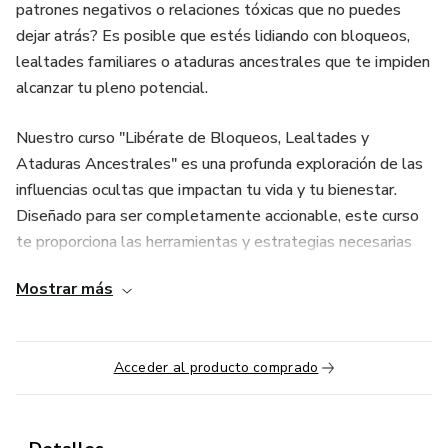
patrones negativos o relaciones tóxicas que no puedes
dejar atrás? Es posible que estés lidiando con bloqueos,
lealtades familiares o ataduras ancestrales que te impiden
alcanzar tu pleno potencial.
Nuestro curso "Libérate de Bloqueos, Lealtades y
Ataduras Ancestrales" es una profunda exploración de las
influencias ocultas que impactan tu vida y tu bienestar.
Diseñado para ser completamente accionable, este curso
te proporciona las herramientas y estrategias necesarias
para liberarte de las cadenas del pasado y desatar todo tu
Mostrar más
potencial.
Acceder al producto comprado