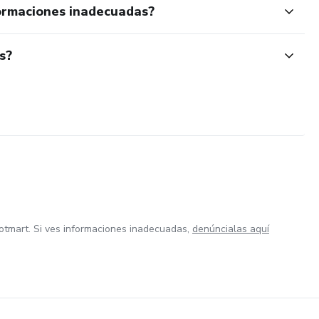
ormaciones inadecuadas?
s?
otmart. Si ves informaciones inadecuadas,
denúncialas aquí