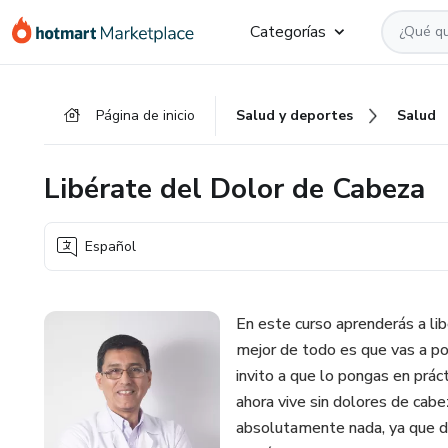
Ir
Ir
Ir
Categorías
al
a
al
contenido
la
pie
principal
página
de
Página de inicio
Salud y deportes
Salud
de
página
pago
Libérate del Dolor de Cabeza
Español
En este curso aprenderás a li
mejor de todo es que vas a po
invito a que lo pongas en prá
ahora vive sin dolores de cab
absolutamente nada, ya que d