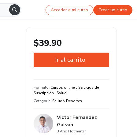
Acceder a mi curso
Crear un curso
$39.90
Ir al carrito
Garantía de 7 días
Estudia a tu manera y en cualquier
Formato
:
Cursos online y Servicios de
dispositivo
Suscripción . Salud
Categoría
:
Salud y Deportes
3 clase y 1 hora de contenido original
Victor Fernandez
Galvan
3 Año Hotmarter