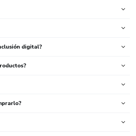
clusión digital?
productos?
mprarlo?