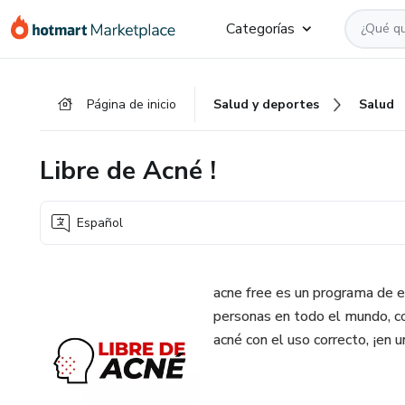
Ir
Ir
Ir
Categorías
al
a
al
contenido
la
pie
principal
página
de
Página de inicio
Salud y deportes
Salud
de
página
pago
Libre de Acné !
Español
acne free es un programa de e
personas en todo el mundo, co
acné con el uso correcto, ¡en