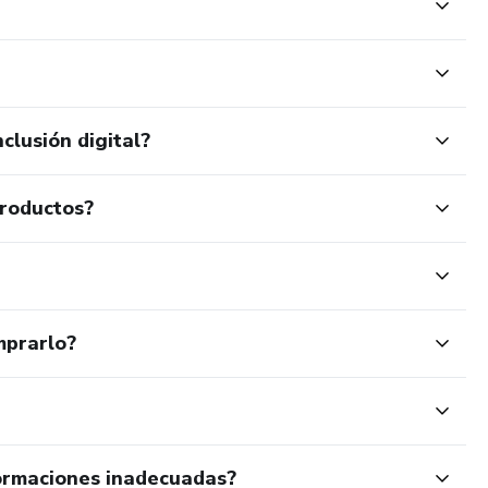
clusión digital?
productos?
mprarlo?
ormaciones inadecuadas?