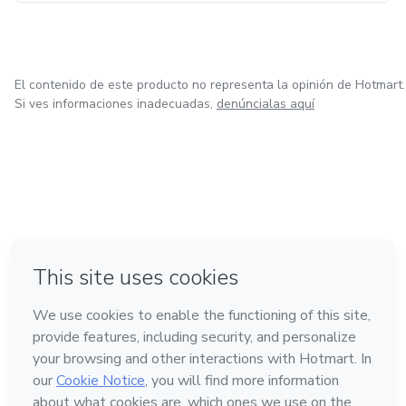
El contenido de este producto no representa la opinión de Hotmart.
Si ves informaciones inadecuadas,
denúncialas aquí
en Ciudad de México
en Bogotá
en Amsterdam
en Madrid
en Belo Horizonte
Hecho con
❤
Conoce Hotmart