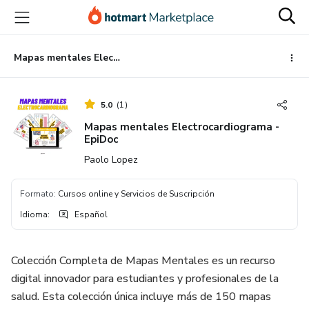
Ir
Ir
Ir
al
a
al
contenido
la
pie
principal
página
de
Mapas mentales Electrocardiograma - EpiDoc
de
página
pago
5.0
(
1
)
Mapas mentales Electrocardiograma -
EpiDoc
Paolo Lopez
Formato
:
Cursos online y Servicios de Suscripción
Idioma
:
Español
Colección Completa de Mapas Mentales es un recurso
digital innovador para estudiantes y profesionales de la
salud. Esta colección única incluye más de 150 mapas