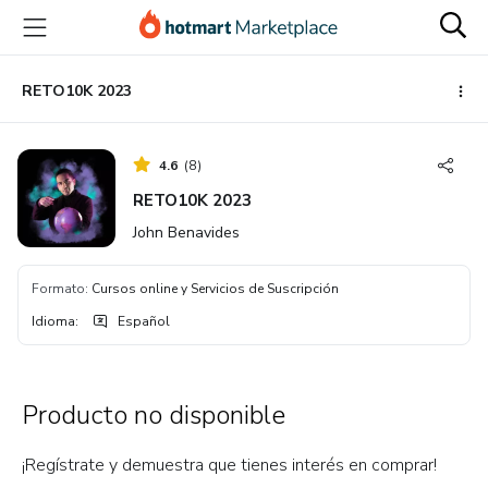
Ir
Ir
Ir
al
a
al
contenido
la
pie
principal
página
de
RETO10K 2023
de
página
pago
4.6
(
8
)
RETO10K 2023
John Benavides
Formato
:
Cursos online y Servicios de Suscripción
Idioma
:
Español
Producto no disponible
¡Regístrate y demuestra que tienes interés en comprar!