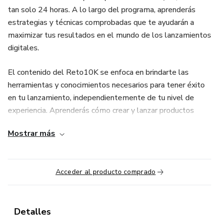
tan solo 24 horas. A lo largo del programa, aprenderás
estrategias y técnicas comprobadas que te ayudarán a
maximizar tus resultados en el mundo de los lanzamientos
digitales.
El contenido del Reto10K se enfoca en brindarte las
herramientas y conocimientos necesarios para tener éxito
en tu lanzamiento, independientemente de tu nivel de
experiencia. Aprenderás cómo crear y lanzar productos
digitales de manera efectiva, cómo desarrollar estrategias
Mostrar más
de marketing y promoción, y cómo generar ingresos a
través de afiliaciones y coproducciones.
Acceder al producto comprado
Además, tendrás acceso a una comunidad privada de
lanzadores donde podrás compartir tus experiencias, hacer
preguntas y recibir apoyo de otros participantes. También
tendrás la oportunidad de asistir a sesiones en vivo
Detalles