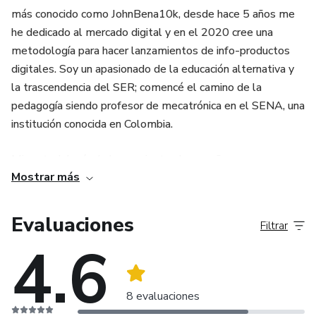
más conocido como JohnBena10k, desde hace 5 años me
he dedicado al mercado digital y en el 2020 cree una
metodología para hacer lanzamientos de info-productos
digitales. Soy un apasionado de la educación alternativa y
la trascendencia del SER; comencé el camino de la
pedagogía siendo profesor de mecatrónica en el SENA, una
institución conocida en Colombia.
Mi metodología de lanzamientos le enseña a personas a
Mostrar más
facturar 10.000 USD en 24 horas, sin embargo, el mercado
digital se presta para sobre pasar estos números, cuento
con un Récord de facturación de 500 mil dólares en 3 horas
Evaluaciones
Filtrar
y al día de hoy mi facturación es de 4 millones de dólares
4.6
(en mis 3 años de trayectoria) tal vez esto te de mucho
qué pensar; cifras que me posicionan hoy como mentor
referente de autoridad en el marketing digital a nivel de
8 evaluaciones
Latinoamérica.