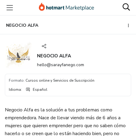
Ir
Ir
Ir
al
a
al
contenido
la
pie
principal
página
de
NEGOCIO ALFA
de
página
pago
NEGOCIO ALFA
hello@sarayfanego.com
Formato
:
Cursos online y Servicios de Suscripción
Idioma
:
Español
Negocio Alfa es la solución a tus problemas como
emprendedora. Nace de llevar viendo más de 6 años a
mujeres que quieren emprender pero que no saben cómo
hacerlo o se creen que lo están haciendo bien, pero no