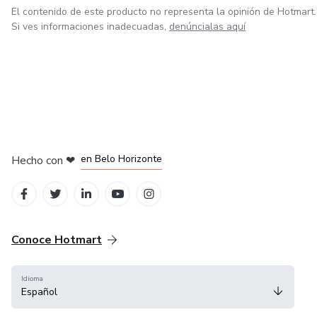
El contenido de este producto no representa la opinión de Hotmart.
Si ves informaciones inadecuadas,
denúncialas aquí
en Ciudad de México
en Bogotá
en Amsterdam
en Madrid
en Belo Horizonte
Hecho con
❤
Conoce Hotmart
Idioma
Español