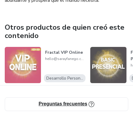
abundante y próspera que el mundo necesita.
Otros productos de quien creó este
contenido
Fractal VIP Online
F
P
hello@sarayfanego.com
Desarrollo Personal
Preguntas frecuentes