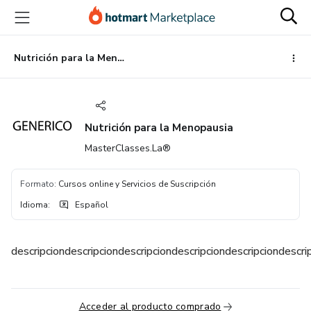
Ir
Ir
Ir
al
a
al
contenido
la
pie
principal
página
de
Nutrición para la Menopausia
de
página
pago
Nutrición para la Menopausia
MasterClasses.La®
Formato
:
Cursos online y Servicios de Suscripción
Idioma
:
Español
descripciondescripciondescripciondescripciondescripciondescri
Acceder al producto comprado