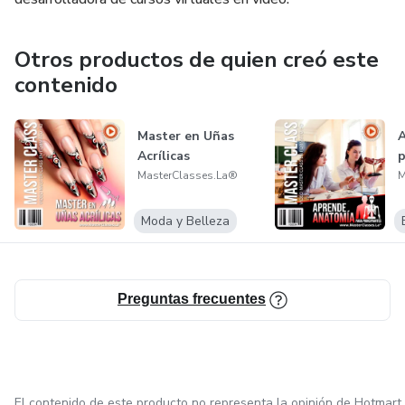
Otros productos de quien creó este
contenido
Master en Uñas
Acrílicas
p
MasterClasses.La®
M
Moda y Belleza
Preguntas frecuentes
El contenido de este producto no representa la opinión de Hotmart.