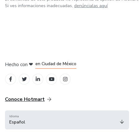
Si ves informaciones inadecuadas,
denúncialas aquí
en Bogotá
en Amsterdam
en Madrid
en Ciudad de México
Hecho con
❤
en Belo Horizonte
Conoce Hotmart
Idioma
Español