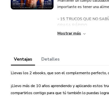
Mantener un cuerpo saludable y
importante es tener una alime
- 15 TRUCOS QUE NO SA
GRASA RÁPIDO
Mostrar más
¿Se puede ganar o aumentar m
además hacerlo rápido y de fo
Si aprendes y aplicas algunas
Ventajas
Detalles
aguantar hambre y sin dejar d
cualquier lugar.
Llevas los 2 ebooks, que son el complemento perfecto, 
¡Esto es exactamente lo que 
¡Llevo más de 10 años aprendiendo y aplicando estos truc
compartirlos contigo para que tú también lo puedas logra