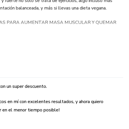
 fuerte no sólo se trata de ejercicios, algo incluso más
ntación balanceada, y más si llevas una dieta vegana.
BÍAS PARA AUMENTAR MASA MUSCULAR Y QUEMAR
asa muscular y perder o quemar grasa al mismo tiempo, y
rma saludable? ¡Claro que sí!
 claves que pocos conocen puedes lograrlo más rápido, sin
e comer lo que te gusta, entrenando en gimnasio, en casa o en
con un super descuento.
te enseño en estos 2 ebooks!
os en mí con excelentes resultados, y ahora quiero
r en el menor tiempo posible!