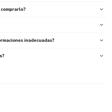
 comprarlo?
ormaciones inadecuadas?
s?