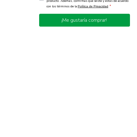
producto. Además, confirmas que leíste y estás de acuerdo
*
con los términos de la
Política de Privacidad
¡Me gustaría comprar!