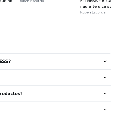
que no
FITNESS - 8 clav
Ruben Escorcia
nadie te dice sobr
Ruben Escorcia
NESS?
productos?