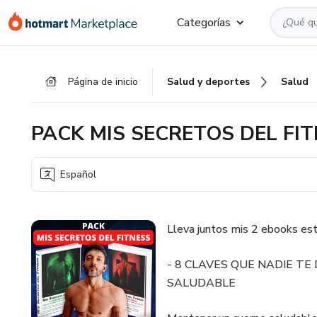
Ir
Ir
Ir
Categorías
al
a
al
contenido
la
pie
principal
página
de
Página de inicio
Salud y deportes
Salud
de
página
pago
PACK MIS SECRETOS DEL FI
Español
Lleva juntos mis 2 ebooks e
- 8 CLAVES QUE NADIE TE
SALUDABLE