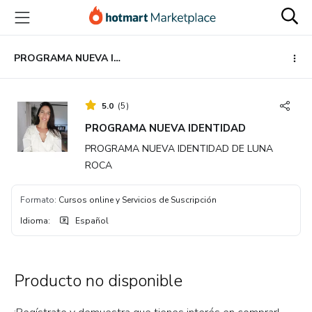
Ir
Ir
Ir
al
a
al
contenido
la
pie
principal
página
de
PROGRAMA NUEVA IDENTIDAD
de
página
pago
5.0
(
5
)
PROGRAMA NUEVA IDENTIDAD
PROGRAMA NUEVA IDENTIDAD DE LUNA
ROCA
Formato
:
Cursos online y Servicios de Suscripción
Idioma
:
Español
Producto no disponible