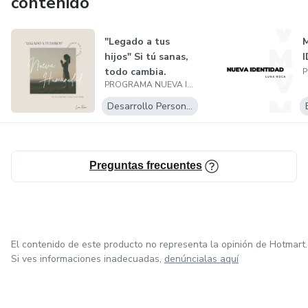
contenido
PARTE DE MI VIDA POR LA HERIDA PROFUNDA DEL
ABANDONO, RECHAZO, HUMILLACIÓN, TRAICIÓN E
"Legado a tus
INJUSTICIA(EN ESE ORDEN)
hijos" Si tú sanas,
todo cambia.
SOY COACHIN SISTÉMICO Y DESCODIFICADORA
PROGRAMA NUEVA IDENTIDAD DE LUNA ROCA
Desarrollo Personal
MENTORA DE PERSONAS CON HERIDAS DE
INFANCIA
Preguntas frecuentes
REIKISTA Y ALUMNA DIARIA DE UN CURSO DE
MILAGROS.
El contenido de este producto no representa la opinión de Hotmart.
Si ves informaciones inadecuadas,
denúncialas aquí