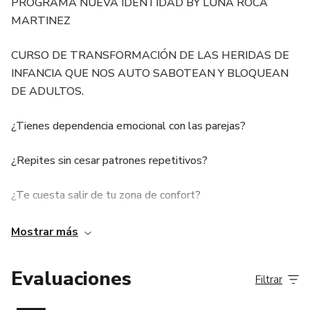
PROGRAMA NUEVA IDENTIDAD BY LUNA ROCA
MARTINEZ
CURSO DE TRANSFORMACIÓN DE LAS HERIDAS DE
INFANCIA QUE NOS AUTO SABOTEAN Y BLOQUEAN
DE ADULTOS.
¿Tienes dependencia emocional con las parejas?
¿Repites sin cesar patrones repetitivos?
¿Te cuesta salir de tu zona de confort?
¿El miedo te paraliza?
Mostrar más
¿Te haces daño a ti misma/o a tus seres queridos?
Evaluaciones
Filtrar
¿Abandonas proyectos, parejas y sitios?