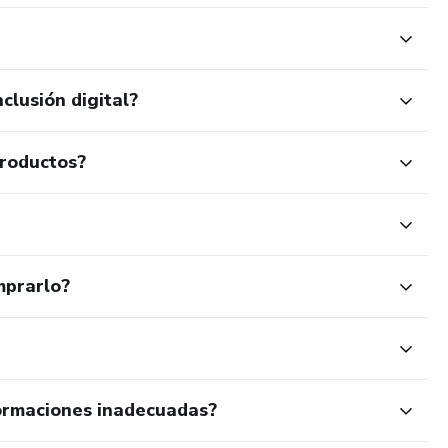
clusión digital?
productos?
mprarlo?
ormaciones inadecuadas?