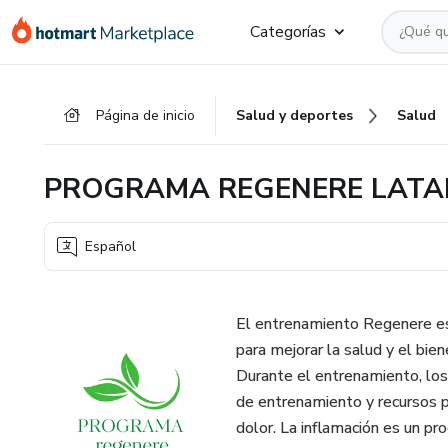
Ir
Ir
Ir
Categorías
al
a
al
contenido
la
pie
principal
página
de
Página de inicio
Salud y deportes
Salud
de
página
pago
PROGRAMA REGENERE LAT
Español
El entrenamiento Regenere es
para mejorar la salud y el biene
Durante el entrenamiento, los 
de entrenamiento y recursos pr
dolor. La inflamación es un pr