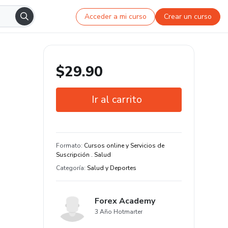
Acceder a mi curso
Crear un curso
$29.90
Ir al carrito
Garantía de 7 días
Estudia a tu manera y en cualquier
Formato
:
Cursos online y Servicios de
dispositivo
Suscripción . Salud
Categoría
:
Salud y Deportes
Forex Academy
3 Año Hotmarter