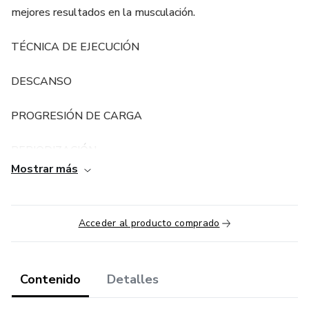
mejores resultados en la musculación.
TÉCNICA DE EJECUCIÓN
DESCANSO
PROGRESIÓN DE CARGA
PERIODIZACIÓN
Mostrar más
INTENSIDAD DE ENTRENAMIENTO
Ese es el ADN de la Evolución.
Acceder al producto comprado
La única forma de construir un físico verdadero
Contenido
Detalles
La única forma de convertir todo el esfuerzo en el gimnasio
en resultados reales en tu físico...