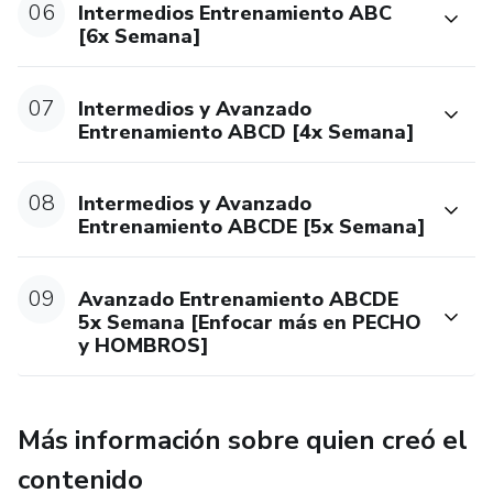
comprador declara estar ciente dessas informações. Os
06
Intermedios Entrenamiento ABC
[6x Semana]
termos e políticas da Hotmart podem ser acessados aqui,
antes mesmo da conclusão da compra."
07
Intermedios y Avanzado
Entrenamiento ABCD [4x Semana]
08
Intermedios y Avanzado
Entrenamiento ABCDE [5x Semana]
09
Avanzado Entrenamiento ABCDE
5x Semana [Enfocar más en PECHO
y HOMBROS]
Más información sobre quien creó el
contenido