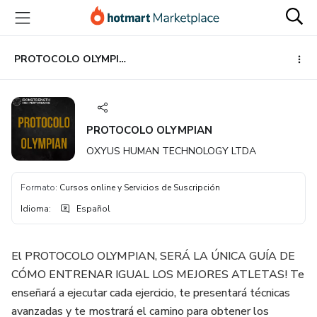
Ir
Ir
Ir
al
a
al
contenido
la
pie
principal
página
de
PROTOCOLO OLYMPIAN
de
página
pago
PROTOCOLO OLYMPIAN
OXYUS HUMAN TECHNOLOGY LTDA
Formato
:
Cursos online y Servicios de Suscripción
Idioma
:
Español
El PROTOCOLO OLYMPIAN, SERÁ LA ÚNICA GUÍA DE
CÓMO ENTRENAR IGUAL LOS MEJORES ATLETAS! Te
enseñará a ejecutar cada ejercicio, te presentará técnicas
avanzadas y te mostrará el camino para obtener los