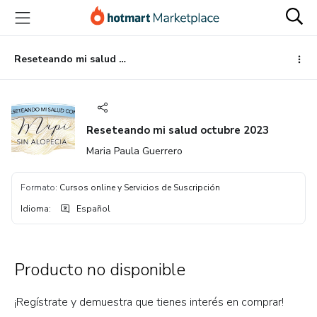
Ir
Ir
Ir
al
a
al
contenido
la
pie
principal
página
de
Reseteando mi salud octubre 2023
de
página
pago
Reseteando mi salud octubre 2023
Maria Paula Guerrero
Formato
:
Cursos online y Servicios de Suscripción
Idioma
:
Español
Producto no disponible
¡Regístrate y demuestra que tienes interés en comprar!