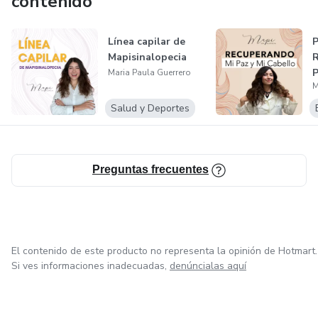
contenido
Línea capilar de
P
Mapisinalopecia
R
P
Maria Paula Guerrero
M
2
Salud y Deportes
Preguntas frecuentes
El contenido de este producto no representa la opinión de Hotmart.
Si ves informaciones inadecuadas,
denúncialas aquí