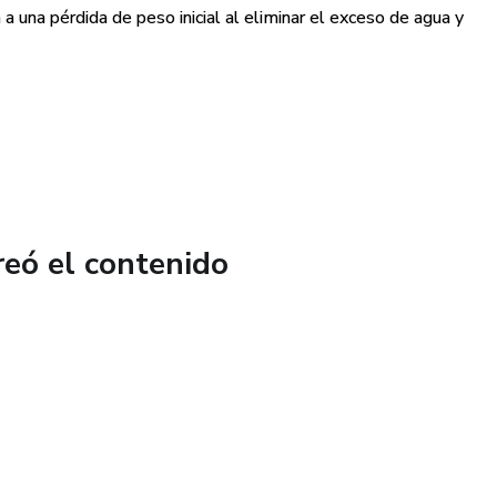
a una pérdida de peso inicial al eliminar el exceso de agua y
ación puede ser controvertida desde una perspectiva médica.
e el reto, las personas también pueden enfocarse en mejorar
stilo de vida. Esto incluye la incorporación de ejercicio
és, el aumento del consumo de agua y la mejora del sueño.
reó el contenido