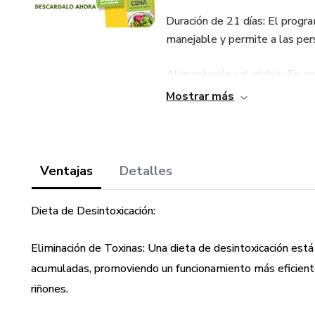
Duración de 21 días: El program
manejable y permite a las pe
Alimentación saludable: En ge
incluye una variedad de alimen
Mostrar más
proteínas magras y grasas sal
procesados, azúcares agregad
personas, como los lácteos o 
Ventajas
Detalles
Desinflamación: Se centra en l
relacionado con problemas de s
Dieta de Desintoxicación:
dieta y las pautas del reto es
Eliminación de Toxinas: Una dieta de desintoxicación está
Limpieza y desintoxicación: 
acumuladas, promoviendo un funcionamiento más eficiente
bebidas que pueden ayudar en 
riñones.
hierbas y alimentos ricos en a
cuerpo humano tiene sus propio