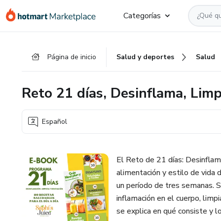
Ir
Ir
Ir
Categorías
al
a
al
contenido
la
pie
principal
página
de
Página de inicio
Salud y deportes
Salud
de
página
pago
Reto 21 días, Desinflama, Lim
Español
El Reto de 21 días: Desinflam
alimentación y estilo de vida 
un período de tres semanas. Su
inflamación en el cuerpo, limpi
se explica en qué consiste y l