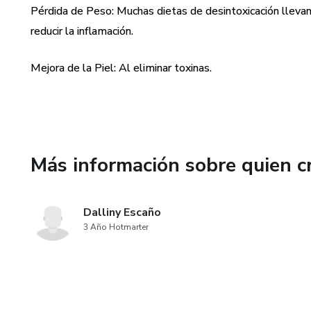
Pérdida de Peso: Muchas dietas de desintoxicación llevan 
cuerpo a través de la aliment
reducir la inflamación.
Renovación de hábitos: Durant
sus hábitos alimenticios y de e
Mejora de la Piel: Al eliminar toxinas.
regular, la reducción del estr
Más información sobre quien c
Dalliny Escaño
3 Año Hotmarter