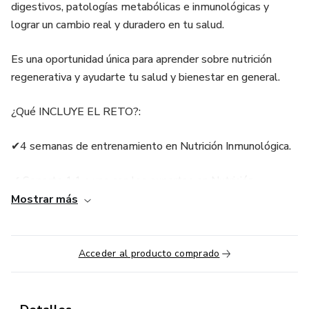
digestivos, patologías metabólicas e inmunológicas y
lograr un cambio real y duradero en tu salud.
Es una oportunidad única para aprender sobre nutrición
regenerativa y ayudarte tu salud y bienestar en general.
¿Qué INCLUYE EL RETO?:
✔4 semanas de entrenamiento en Nutrición Inmunológica.
✔ Soporte 1:1 a uno con los expertos en Nutrición.
Mostrar más
✔ Recetas de Comidas y Snack Saludables.
✔ Ejercicios prácticos para mejorar tus hábitos alimenticios.
Acceder al producto comprado
✔ Comunidad de Apoyo en nuestro Grupo VIP de
WhatsApp.