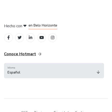
en Ciudad de México
en Bogotá
en Amsterdam
en Madrid
en Belo Horizonte
Hecho con
❤
Conoce Hotmart
Idioma
Español