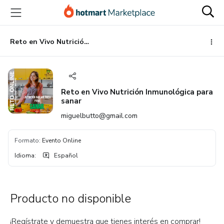
Ir
Ir
Ir
al
a
al
contenido
la
pie
principal
página
de
Reto en Vivo Nutrición Inmunológica para sanar
de
página
pago
Reto en Vivo Nutrición Inmunológica para
sanar
miguelbutto@gmail.com
Formato
:
Evento Online
Idioma
:
Español
Producto no disponible
¡Regístrate y demuestra que tienes interés en comprar!