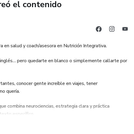
reó el contenido
 en salud y coach/asesora en Nutrición Integrativa.
 inglés… pero quedarte en blanco o simplemente callarte por
ntes, conocer gente increíble en viajes, tener
o quería.
ue combina neurociencias, estrategia clara y práctica
exto específico.
rsidad hasta profesionales en activo), descubrí que no