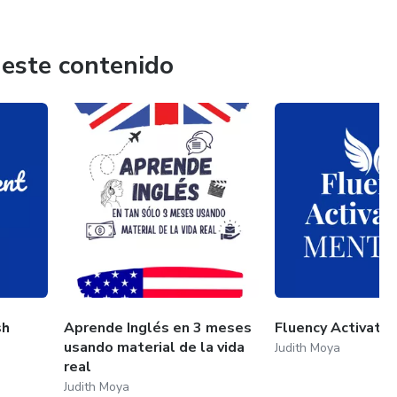
 plan claro, enfocado y diseñado para tu cerebro, tus
 este contenido
e el inglés le cierra puertas.
rmar tu vida: avanzar en tu carrera, expandir tu negocio y
sh
Aprende Inglés en 3 meses
Fluency Activati
usando material de la vida
Judith Moya
real
Judith Moya