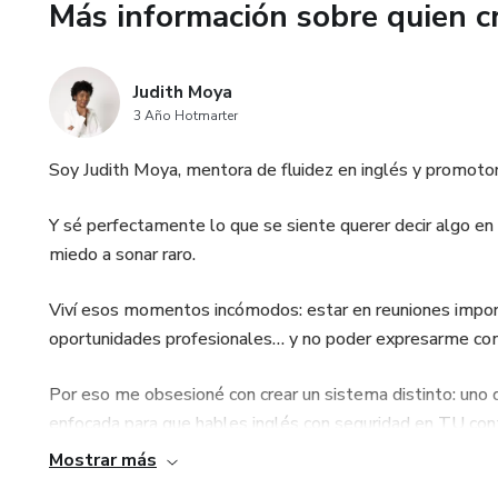
Más información sobre quien c
Judith Moya
3 Año Hotmarter
Soy Judith Moya, mentora de fluidez en inglés y promotora
Y sé perfectamente lo que se siente querer decir algo en
miedo a sonar raro.
Viví esos momentos incómodos: estar en reuniones importa
oportunidades profesionales… y no poder expresarme com
Por eso me obsesioné con crear un sistema distinto: uno q
enfocada para que hables inglés con seguridad en TU cont
Mostrar más
Después de más de 12 años enseñando inglés (desde unive