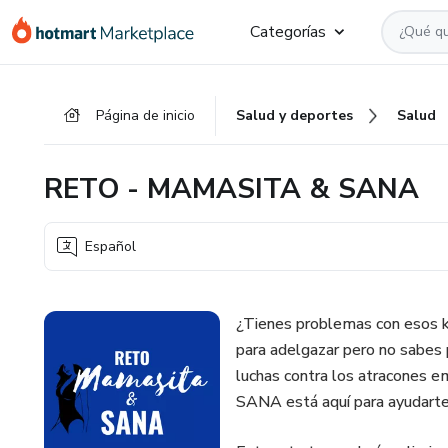
Ir
Ir
Ir
Categorías
al
a
al
contenido
la
pie
principal
página
de
Página de inicio
Salud y deportes
Salud
de
página
pago
RETO - MAMASITA & SANA
Español
¿Tienes problemas con esos k
para adelgazar pero no sabes
luchas contra los atracones
SANA está aquí para ayudarte