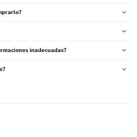
mprarlo?
ormaciones inadecuadas?
s?