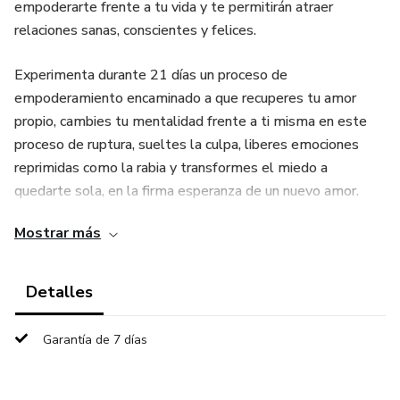
empoderarte frente a tu vida y te permitirán atraer
relaciones sanas, conscientes y felices.
Experimenta durante 21 días un proceso de
empoderamiento encaminado a que recuperes tu amor
propio, cambies tu mentalidad frente a ti misma en este
proceso de ruptura, sueltes la culpa, liberes emociones
reprimidas como la rabia y transformes el miedo a
quedarte sola, en la firma esperanza de un nuevo amor.
Mostrar más
Cuentas con soporte vía WhatsApp una vez adquieres el
programa.
Detalles
Garantía de 7 días