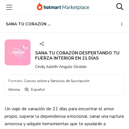
Ir
Ir
Ir
al
a
al
contenido
la
pie
principal
página
de
SANA TU CORAZÓN DESPERTANDO TU FUERZA INTERIOR EN 21 DÍAS
de
página
pago
SANA TU CORAZÓN DESPERTANDO TU
FUERZA INTERIOR EN 21 DÍAS
Cindy Julieth Angulo Giraldo
Formato
:
Cursos online y Servicios de Suscripción
Idioma
:
Español
Un viaje de sanación de 21 días para encontrar el amor
propio, superar la dependencia emocional, sanar una ruptura
amorosa y adquirir herramientas que te ayudarán a