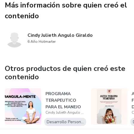
Más información sobre quien creó el
contenido
Cindy Julieth Angulo Giraldo
6 Año Hotmarter
Otros productos de quien creó este
contenido
PROGRAMA
A
TERAPEUTICO
F
PARA EL MANEJO
D
Cindy Julieth Angulo Giraldo
DE LA ANSIEDAD
a
TRANQUILA...
e
Desarrollo Personal