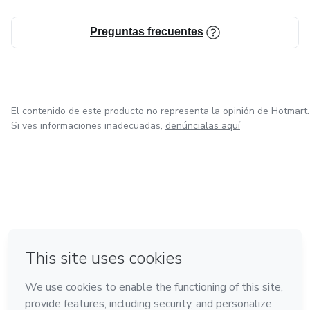
Preguntas frecuentes
El contenido de este producto no representa la opinión de Hotmart.
Si ves informaciones inadecuadas,
denúncialas aquí
en Madrid
en Amsterdam
Hecho con
❤
en Belo Horizonte
en Ciudad de México
en Bogotá