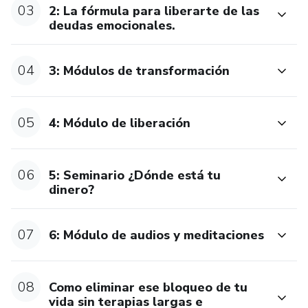
03
2: La fórmula para liberarte de las
deudas emocionales.
✨ Comunidad de apoyo: Conecta con personas que
comparten tus inquietudes y objetivos.
04
3: Módulos de transformación
✨ Podcast especializados: Para que vivas los ejercicios de
transformación a profundidad y totalmente disponible para
ti
05
4: Módulo de liberación
✨ Herramientas prácticas: Aprende a aplicar este
conocimiento en tu vida diaria.. BIENVENIDO AL CLAN
06
5: Seminario ¿Dónde está tu
dinero?
07
6: Módulo de audios y meditaciones
08
Como eliminar ese bloqueo de tu
vida sin terapias largas e