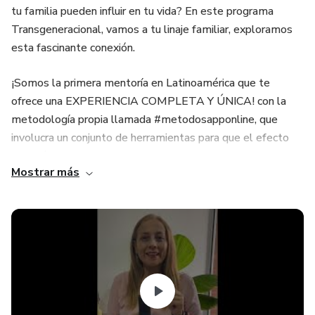
tu familia pueden influir en tu vida? En este programa
Transgeneracional, vamos a tu linaje familiar, exploramos
esta fascinante conexión.
¡Somos la primera mentoría en Latinoamérica que te
ofrece una EXPERIENCIA COMPLETA Y ÚNICA! con la
metodología propia llamada #metodosapponline, que
involucra un conjunto de herramientas para que el efecto
sea prácticamente inmediato.
Mostrar más
🌟 ¿Qué puedes esperar de este taller?
Descubrirás cómo los eventos y emociones de
generaciones pasadas pueden afectar tus decisiones y tu
bienestar actual. Aprenderás a:
✨ Identificar patrones familiares: Comprende cómo ciertos