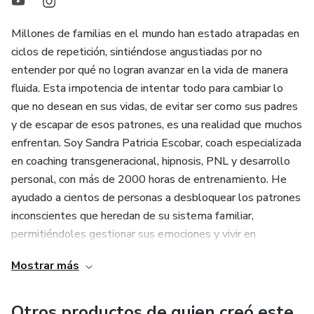
Millones de familias en el mundo han estado atrapadas en
ciclos de repetición, sintiéndose angustiadas por no
entender por qué no logran avanzar en la vida de manera
fluida. Esta impotencia de intentar todo para cambiar lo
que no desean en sus vidas, de evitar ser como sus padres
y de escapar de esos patrones, es una realidad que muchos
enfrentan. Soy Sandra Patricia Escobar, coach especializada
en coaching transgeneracional, hipnosis, PNL y desarrollo
personal, con más de 2000 horas de entrenamiento. He
ayudado a cientos de personas a desbloquear los patrones
inconscientes que heredan de su sistema familiar,
permitiéndoles gestionar sus emociones y vivir en
verdadera libertad.
Mostrar más
Mi motivación para crear este producto surge de mi deseo
de proporcionar a las personas una herramienta de
Otros productos de quien creó este