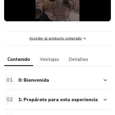
comportamientos y creencias se transmiten de generación
en generación.
✨ Sanar heridas del pasado: Abordarás situaciones no
resueltas y te liberarás de cargas innecesarias.
Acceder al producto comprado
✨ Desbloquear tu potencial: Al entender tu historia
familiar, podrás tomar el control de tu vida y alcanzar tus
metas.
Contenido
Ventajas
Detalles
✨ Encontrar tu camino al éxito: Utiliza este conocimiento
para trazar un camino hacia el éxito personal y profesional.
01
0: Bienvenida
🌎 Únete a la revolución del autoconocimiento en
Latinoamérica y prepárate para:
02
1: Prepárate para esta experiencia
✨ Sesiones enriquecedoras: Te guiaremos en un viaje de
descubrimiento personal.