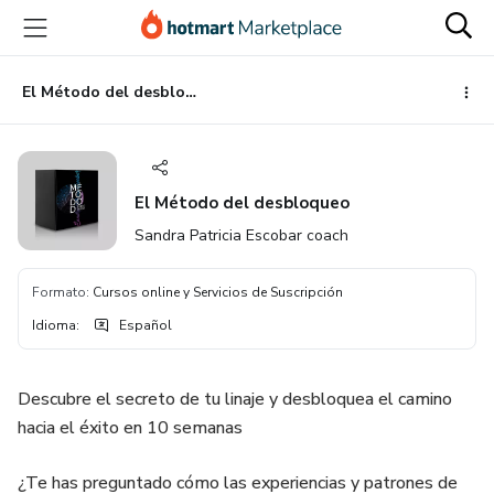
Ir
Ir
Ir
al
a
al
contenido
la
pie
principal
página
de
El Método del desbloqueo
de
página
pago
El Método del desbloqueo
Sandra Patricia Escobar coach
Formato
:
Cursos online y Servicios de Suscripción
Idioma
:
Español
Descubre el secreto de tu linaje y desbloquea el camino
hacia el éxito en 10 semanas
¿Te has preguntado cómo las experiencias y patrones de