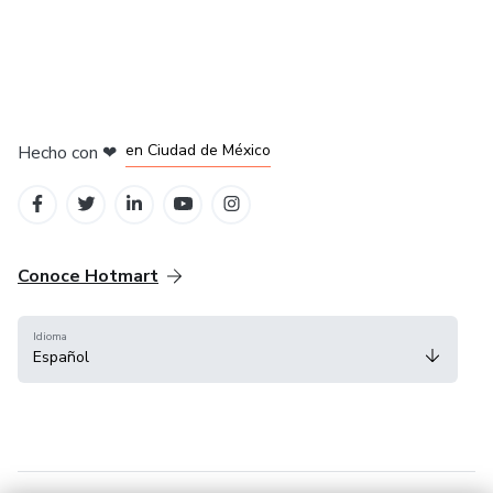
en Bogotá
en Amsterdam
en Madrid
en Ciudad de México
Hecho con
❤
en Belo Horizonte
Conoce Hotmart
Idioma
Español