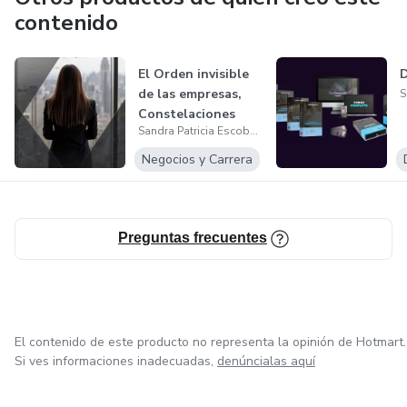
emergencia en momentos de crisis. Un audio que les brinde
contenido
calma y serenidad en medio del caos, permitiéndoles
encontrar soluciones rápidas y efectivas. He vivido en carne
El Orden invisible
propia las luchas de la repetición y, gracias a mi experiencia
de las empresas,
personal y profesional, he desarrollado un método que ha
Constelaciones
transformado vidas. Estoy aquí para guiarte en tu camino
Sandra Patricia Escobar coach
Organizac...
hacia la libertad emocional y el bienestar.
Negocios y Carrera
Preguntas frecuentes
El contenido de este producto no representa la opinión de Hotmart.
Si ves informaciones inadecuadas,
denúncialas aquí