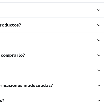
productos?
 comprarlo?
ormaciones inadecuadas?
s?