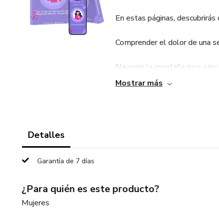
En estas páginas, descubrirás 
Comprender el dolor de una se
Navegar la montaña rusa emoc
Mostrar más
Sanar emocionalmente a través 
identidad.
Cuidarte a través de ejercicio
Detalles
Superar la tristeza y la ansie
Garantía de 7 días
positivas.
¿Para quién es este producto?
Redefinir tu amor propio y rec
Mujeres
Celebrar tus logros y abrazar 