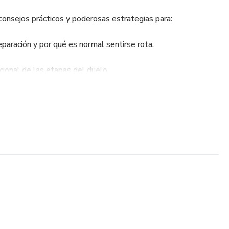
consejos prácticos y poderosas estrategias para:
paración y por qué es normal sentirse rota.
ional de las etapas del duelo.
de la aceptación, liberación de la culpa y redefinición de tu
s de autocuidado, meditación y técnicas de manejo del estrés.
dad con terapia, grupos de apoyo y rodeándote de energías
onstruir tu vida con nuevas metas y sueños.
un futuro lleno de posibilidades y amor propio.