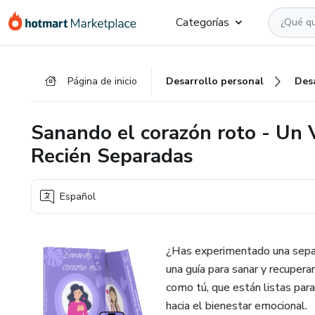
Ir
Ir
Ir
Categorías
al
a
al
contenido
la
pie
principal
página
de
Página de inicio
Desarrollo personal
Des
de
página
pago
Sanando el corazón roto - Un 
Recién Separadas
Español
¿Has experimentado una separa
una guía para sanar y recupe
como tú, que están listas para
hacia el bienestar emocional.