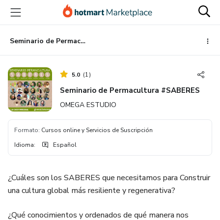
Ir
Ir
Ir
al
a
al
contenido
la
pie
principal
página
de
Seminario de Permacultura #SABERES
de
página
pago
5.0
(
1
)
Seminario de Permacultura #SABERES
OMEGA ESTUDIO
Formato
:
Cursos online y Servicios de Suscripción
Idioma
:
Español
¿Cuáles son los SABERES que necesitamos para Construir
una cultura global más resiliente y regenerativa?
¿Qué conocimientos y ordenados de qué manera nos