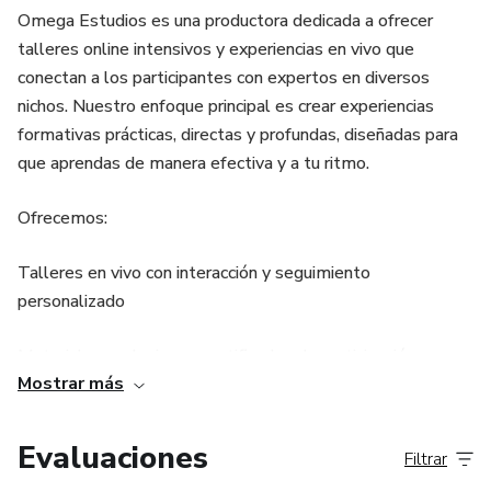
Omega Estudios es una productora dedicada a ofrecer
talleres online intensivos y experiencias en vivo que
conectan a los participantes con expertos en diversos
nichos. Nuestro enfoque principal es crear experiencias
formativas prácticas, directas y profundas, diseñadas para
que aprendas de manera efectiva y a tu ritmo.
Ofrecemos:
Talleres en vivo con interacción y seguimiento
personalizado
Materiales exclusivos y certificados de participación
Mostrar más
Acceso a grabaciones para repasar cuando quieras
Evaluaciones
Filtrar
Variedad de temas y áreas de conocimiento para distintos