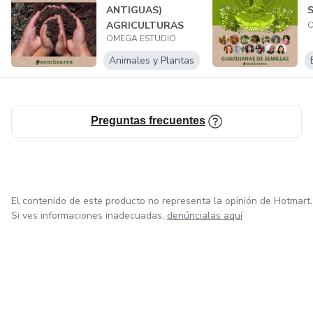
Además ofrecemos bonos extras por participar en nuestra
ANTIGUAS)
AGRICULTURAS
comunidad y nuestros canales de difusión.
O
OMEGA ESTUDIO
ANTE LA
EMERGENCIA
Animales y Plantas
Esperamos que disfrutes de tu formación online de calidad.
CLIMÁTIC...
🙏
Preguntas frecuentes
El contenido de este producto no representa la opinión de Hotmart.
Si ves informaciones inadecuadas,
denúncialas aquí