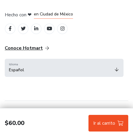
en Bogotá
en Amsterdam
en Madrid
en Ciudad de México
Hecho con
❤
en Belo Horizonte
Conoce Hotmart
Idioma
Español
FAQ
Términos
Privacidad
Cookies
$60.00
Ir al carrito
Hotmart — 2011-2026 © Todos los derechos reservados.