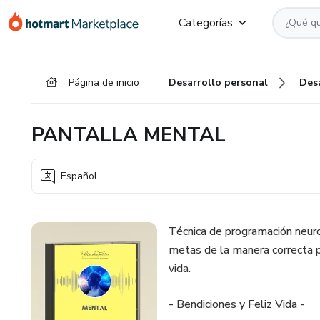
Ir
Ir
Ir
Categorías
al
a
al
contenido
la
pie
principal
página
de
Página de inicio
Desarrollo personal
Des
de
página
pago
PANTALLA MENTAL
Español
Técnica de programación neurol
metas de la manera correcta p
vida.
- Bendiciones y Feliz Vida -