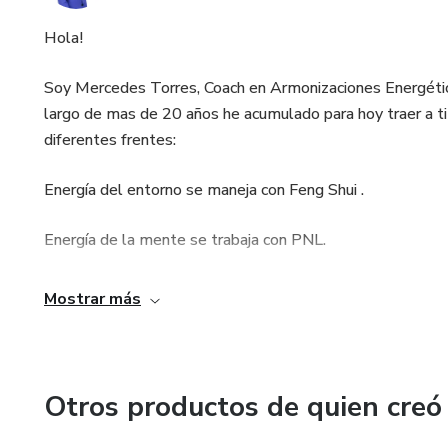
Hola!
Soy Mercedes Torres, Coach en Armonizaciones Energética
largo de mas de 20 años he acumulado para hoy traer a ti 
diferentes frentes:
Energía del entorno se maneja con Feng Shui .
Energía de la mente se trabaja con PNL.
Energía del cuerpo se nivela con Control de Emociones y 
Mostrar más
Teniéndolos todos cubiertos lograras cosas como: Eliminar
implementar nuevos hábitos, encaminarte hacia el logro y l
sentirte vital, encontrar tu propósito de vida, poder acerc
Otros productos de quien creó
Bendiciones y Feliz Vida