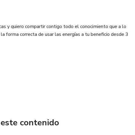
s y quiero compartir contigo todo el conocimiento que a lo
la forma correcta de usar las energías a tu beneficio desde 3
limpiezas energéticas.
 obstáculos de tu vida, quitar miedos, fobias y pánicos,
a excelencia, tener la paz interior que tanto anhelas,
arte a tus sueños.
 este contenido