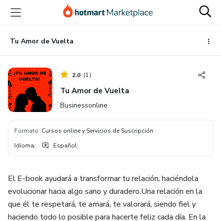
Ir
Ir
Ir
al
a
al
contenido
la
pie
principal
página
de
Tu Amor de Vuelta
de
página
pago
2.0
(
1
)
Tu Amor de Vuelta
Businessonline
Formato
:
Cursos online y Servicios de Suscripción
Idioma
:
Español
El E-book ayudará a transformar tu relación, haciéndola
evolucionar hacia algo sano y duradero.Una relación en la
que él te respetará, te amará, te valorará, siendo fiel y
haciendo todo lo posible para hacerte feliz cada día. En la