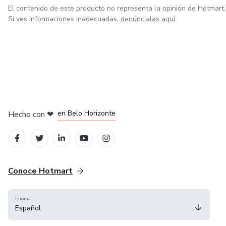
El contenido de este producto no representa la opinión de Hotmart.
Si ves informaciones inadecuadas,
denúncialas aquí
en Ciudad de México
en Bogotá
en Amsterdam
en Madrid
en Belo Horizonte
Hecho con
❤
Conoce Hotmart
Idioma
Español