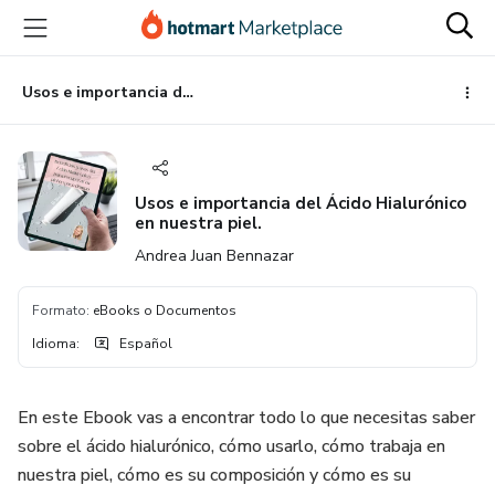
Ir
Ir
Ir
al
a
al
contenido
la
pie
principal
página
de
Usos e importancia del Ácido Hialurónico en nuestra piel.
de
página
pago
Usos e importancia del Ácido Hialurónico
en nuestra piel.
Andrea Juan Bennazar
Formato
:
eBooks o Documentos
Idioma
:
Español
En este Ebook vas a encontrar todo lo que necesitas saber
sobre el ácido hialurónico, cómo usarlo, cómo trabaja en
nuestra piel, cómo es su composición y cómo es su