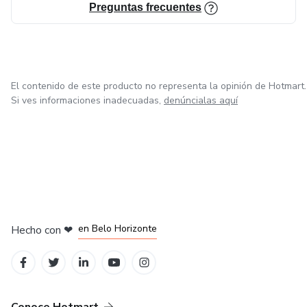
Preguntas frecuentes
El contenido de este producto no representa la opinión de Hotmart.
Si ves informaciones inadecuadas,
denúncialas aquí
en Ciudad de México
en Bogotá
en Amsterdam
en Madrid
en Belo Horizonte
Hecho con
❤