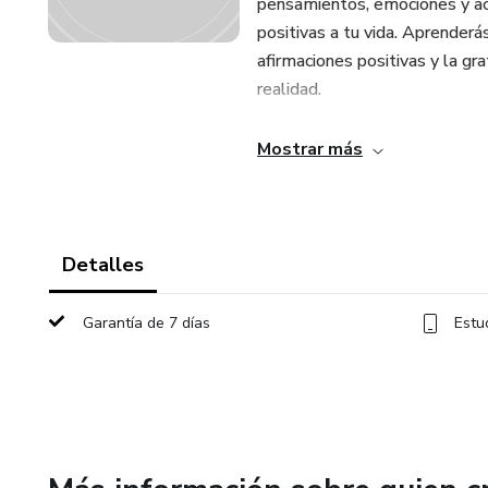
pensamientos, emociones y acc
positivas a tu vida. Aprenderás
afirmaciones positivas y la gr
realidad.
La Magia de la Atracción Unive
Mostrar más
la realidad que deseas. Descu
atraer abundancia, amor, salud 
Prepárate para sumergirte en l
Detalles
transformador de esta ley. Co
una vida llena de maravillas y
Garantía de 7 días
Estu
magia de la atracción universa