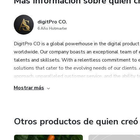
Más información sobre quien c
digitPro CO.
6 Año Hotmarter
DigitPro CO is a global powerhouse in the digital produc
worldwide. Our company boasts an exceptional team of ex
talents and skillsets. With a relentless commitment to e
solutions that cater to the evolving needs of our clients.
approach, unparalleled customer service, and the ability to 
Mostrar más
Otros productos de quien creó