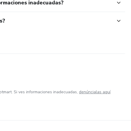
ormaciones inadecuadas?
s?
otmart. Si ves informaciones inadecuadas,
denúncialas aquí