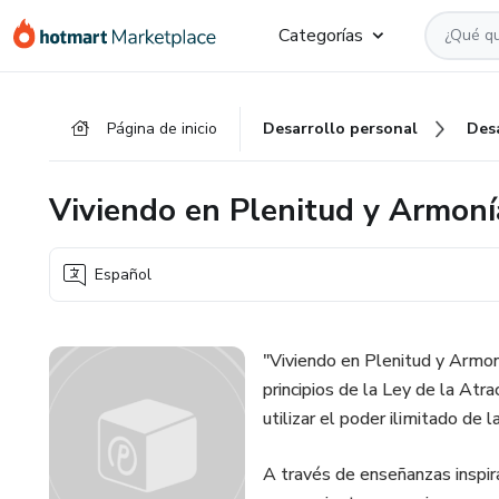
Ir
Ir
Ir
Categorías
al
a
al
contenido
la
pie
principal
página
de
Página de inicio
Desarrollo personal
Des
de
página
pago
Viviendo en Plenitud y Armoní
Español
"Viviendo en Plenitud y Armo
principios de la Ley de la Atra
utilizar el poder ilimitado de
A través de enseñanzas inspira