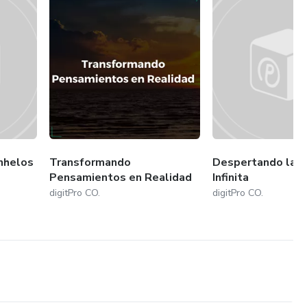
nhelos
Transformando
Despertando la A
Pensamientos en Realidad
Infinita
digitPro CO.
digitPro CO.