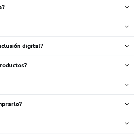
a?
clusión digital?
productos?
mprarlo?