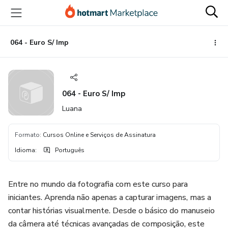
Ir
Ir
Ir
para
para
para
o
o
o
conteúdo
pagamento
rodapé
064 - Euro S/ Imp
principal
064 - Euro S/ Imp
Luana
Formato
:
Cursos Online e Serviços de Assinatura
Idioma
:
Português
Entre no mundo da fotografia com este curso para
iniciantes. Aprenda não apenas a capturar imagens, mas a
contar histórias visualmente. Desde o básico do manuseio
da câmera até técnicas avançadas de composição, este