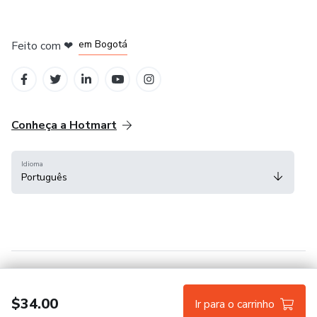
em Amsterdam
em Madrid
em Bogotá
Feito com
❤
em Belo Horizonte
na Cidade do México
Conheça a Hotmart
Idioma
Português
Central de ajuda
Termos
Privacidade
Cookies
$34.00
Ir para o carrinho