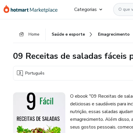
Ir
Ir
Ir
Categorias
para
para
para
o
o
o
conteúdo
pagamento
rodapé
Home
Saúde e esporte
Emagrecimento
principal
09 Receitas de saladas fáceis
Português
O ebook "09 Receitas de sala
deliciosas e saudáveis para inc
nutrição, essas saladas ajuda
emagrecimento. Além disso, a
seus gostos pessoais. comece