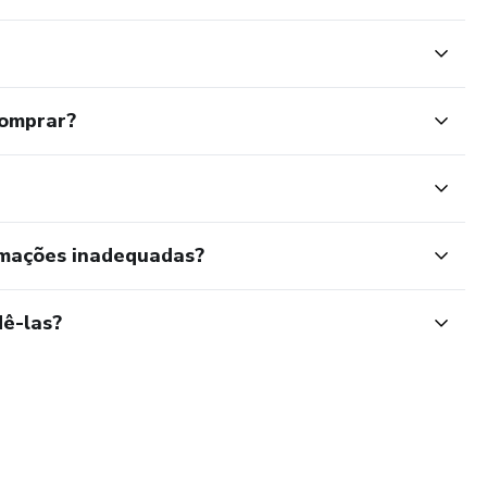
comprar?
rmações inadequadas?
ê-las?