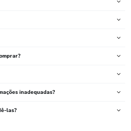
comprar?
rmações inadequadas?
ê-las?