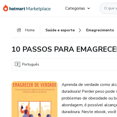
Ir
Ir
Ir
Categorias
para
para
para
o
o
o
conteúdo
pagamento
rodapé
Home
Saúde e esporte
Emagrecimento
principal
10 PASSOS PARA EMAGRECE
Português
Aprenda de verdade como alca
duradoura! Perder peso pode 
problemas de obesidade ou ba
abordagem, é possível alcança
duradoura. Neste ebook, você