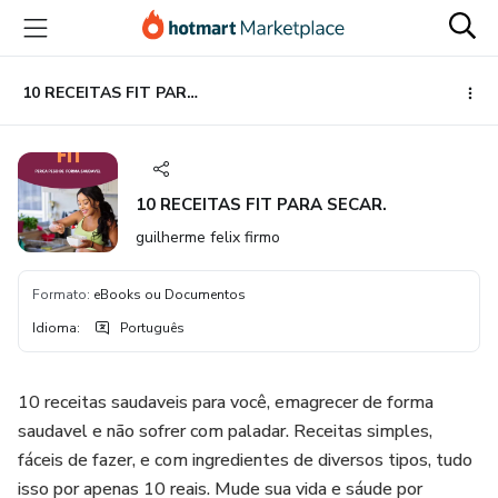
Ir
Ir
Ir
para
para
para
o
o
o
conteúdo
pagamento
rodapé
10 RECEITAS FIT PARA SECAR.
principal
10 RECEITAS FIT PARA SECAR.
guilherme felix firmo
Formato
:
eBooks ou Documentos
Idioma
:
Português
10 receitas saudaveis para você, emagrecer de forma
saudavel e não sofrer com paladar. Receitas simples,
fáceis de fazer, e com ingredientes de diversos tipos, tudo
isso por apenas 10 reais. Mude sua vida e sáude por