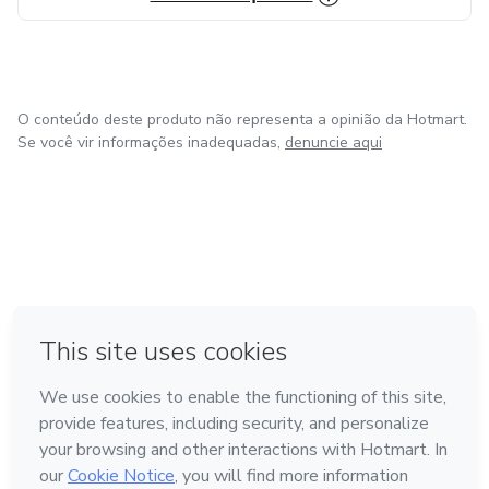
O conteúdo deste produto não representa a opinião da Hotmart.
Se você vir informações inadequadas,
denuncie aqui
em Bogotá
em Amsterdam
em Madrid
na Cidade do México
Feito com
❤
em Belo Horizonte
Conheça a Hotmart