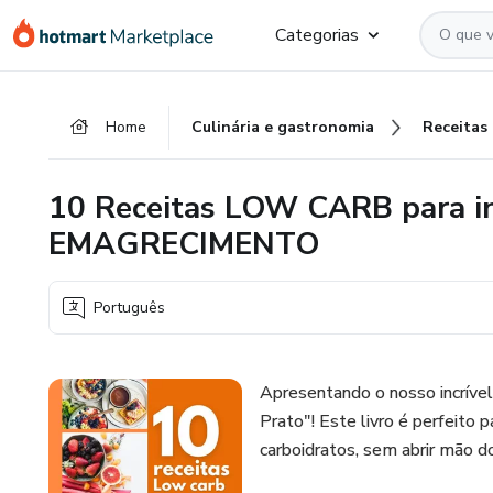
Ir
Ir
Ir
Categorias
para
para
para
o
o
o
conteúdo
pagamento
rodapé
Home
Culinária e gastronomia
Receitas
principal
10 Receitas LOW CARB para ini
EMAGRECIMENTO
Português
Apresentando o nosso incríve
Prato"! Este livro é perfeito
carboidratos, sem abrir mão do