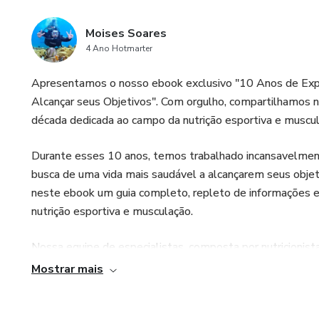
Moises Soares
4 Ano Hotmarter
Apresentamos o nosso ebook exclusivo "10 Anos de Expe
Alcançar seus Objetivos". Com orgulho, compartilhamos 
década dedicada ao campo da nutrição esportiva e muscul
Durante esses 10 anos, temos trabalhado incansavelment
busca de uma vida mais saudável a alcançarem seus obje
neste ebook um guia completo, repleto de informações e
nutrição esportiva e musculação.
Nossa equipe de especialistas, composta por nutricionistas
a você as melhores práticas, conselhos e dicas preciosas
Mostrar mais
ao treinamento.