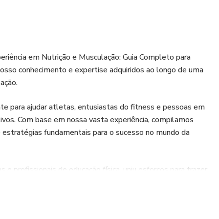
riência em Nutrição e Musculação: Guia Completo para
nosso conhecimento e expertise adquiridos ao longo de uma
ação.
e para ajudar atletas, entusiastas do fitness e pessoas em
tivos. Com base em nossa vasta experiência, compilamos
 estratégias fundamentais para o sucesso no mundo da
 e profissionais de educação física, uniu esforços para trazer
 que irão transformar sua abordagem em relação à nutrição e