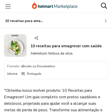
Ir
Ir
Ir
para
para
para
o
o
o
conteúdo
pagamento
rodapé
10 receitas para emagrecer com saúde
principal
10 receitas para emagrecer com saúde
Ademilson feitosa da silva
Formato
:
eBooks ou Documentos
Idioma
:
Português
"Obtenha nosso incrível produto: 10 Receitas para
Emagrecer! Um guia completo com pratos saudáveis e
deliciosos, projetado para ajudar você a alcançar suas
metas de perda de peso. Transforme sua alimentação e