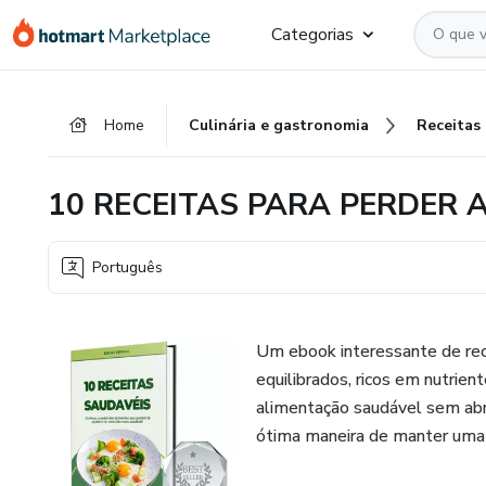
Ir
Ir
Ir
Categorias
para
para
para
o
o
o
conteúdo
pagamento
rodapé
Home
Culinária e gastronomia
Receitas
principal
10 RECEITAS PARA PERDER 
Português
Um ebook interessante de rece
equilibrados, ricos em nutrie
alimentação saudável sem abr
ótima maneira de manter uma d