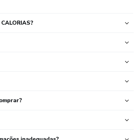
S CALORIAS?
comprar?
rmações inadequadas?