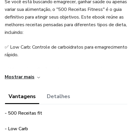
Se você está buscando emagrecer, ganhar saúde ou apenas
variar sua alimentação, o "500 Receitas Fitness" é o guia
definitivo para atingir seus objetivos. Este ebook reúne as
melhores receitas pensadas para diferentes tipos de dieta,
incluindo:
✅ Low Carb: Controle de carboidratos para emagrecimento
rápido.
✅ Vegetariana: Opções saborosas sem carne, ricas em
Mostrar mais
nutrientes.
✅ Vegana: Refeições completas e livres de ingredientes
Vantagens
Detalhes
de origem animal.
- 500 Receitas fit
✅ Cetogênica: Foco na queima de gordura com receitas
altamente nutritivas.
- Low Carb