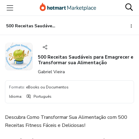
Ir
Ir
Ir
para
para
para
o
o
o
conteúdo
pagamento
rodapé
500 Receitas Saudáveis para Emagrecer e Transformar sua Alimentação
principal
500 Receitas Saudáveis para Emagrecer e
Transformar sua Alimentação
Gabriel Vieira
Formato
:
eBooks ou Documentos
Idioma
:
Português
Descubra Como Transformar Sua Alimentação com 500
Receitas Fitness Fáceis e Deliciosas!