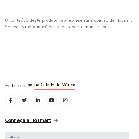
O conteúdo deste produto não representa a opinião da Hotmart.
Se você vir informações inadequadas,
denuncie aqui
em Bogotá
em Amsterdam
em Madrid
na Cidade do México
Feito com
❤
em Belo Horizonte
Conheça a Hotmart
Idioma